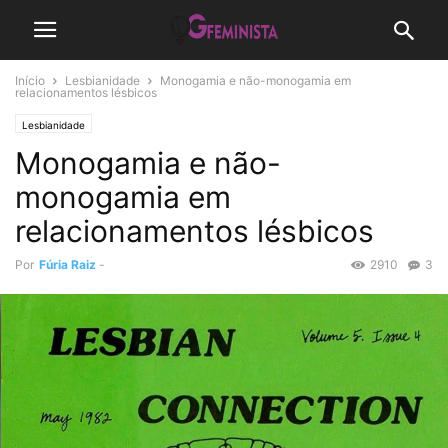
Início
Lesbianidade
Monogamia e não-monogamia em
relacionamentos lésbicos
Lesbianidade
Monogamia e não-
monogamia em
relacionamentos lésbicos
Por
Fúria Raiz
-
2910
3