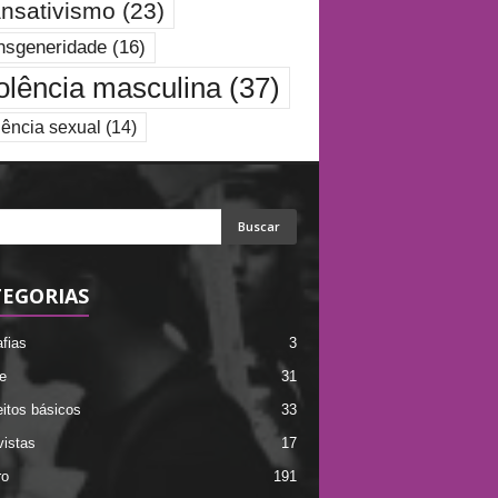
ansativismo
(23)
nsgeneridade
(16)
olência masculina
(37)
lência sexual
(14)
EGORIAS
afias
3
e
31
itos básicos
33
vistas
17
ro
191