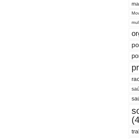
ma
Mov
mul
or
po
po
pr
ra
saú
sa
s
(
tr