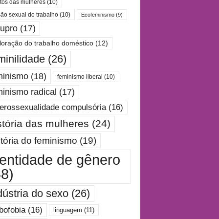
itos das mulheres
(10)
são sexual do trabalho
(10)
Ecofeminismo
(9)
tupro
(17)
loração do trabalho doméstico
(12)
minilidade
(26)
minismo
(18)
feminismo liberal
(10)
minismo radical
(17)
erossexualidade compulsória
(16)
stória das mulheres
(24)
stória do feminismo
(19)
dentidade de gênero
48)
dústria do sexo
(26)
bofobia
(16)
linguagem
(11)