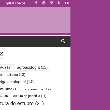
QUEM SOMOS
GS
agroecologia
(15)
rto
(12)
ientalismo
(13)
riga de aluguel
(14)
italismo
(13)
coronavírus
(12)
cultura da pedofilia
(11)
po
(10)
ltura do estupro
(21)