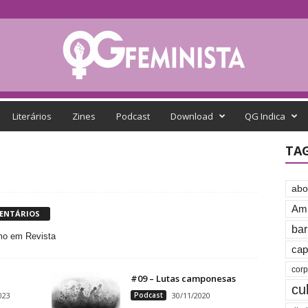
Literários
Zines
Podcast
Download
QG Indica
TA
abo
Amb
ENTÁRIOS
bar
mo em Revista
cap
cor
#09 – Lutas camponesas
cu
023
Podcast
30/11/2020