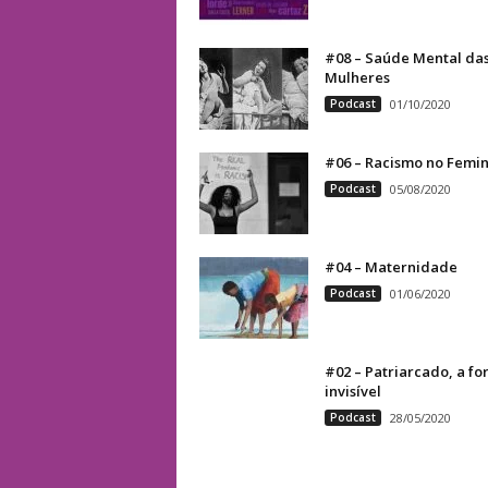
#08 – Saúde Mental da
Mulheres
Podcast
01/10/2020
#06 – Racismo no Femi
Podcast
05/08/2020
#04 – Maternidade
Podcast
01/06/2020
#02 – Patriarcado, a fo
invisível
Podcast
28/05/2020