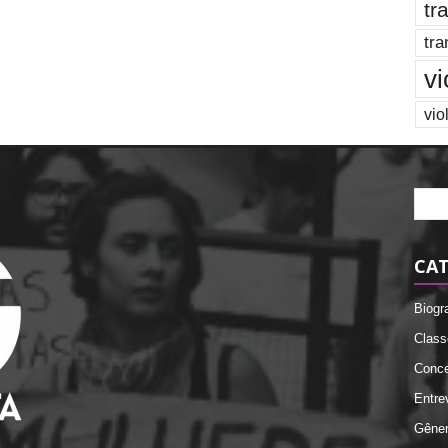
tr
tra
vi
vio
CAT
Biogr
Class
Conce
Entre
Gêne