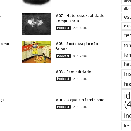
dire
divi
s
#07 – Heterossexualidade
es
Compulsória
exp
Podcast
27/08/2020
fe
nismo
#05 – Socialização não
fe
falha?
fe
Podcast
09/07/2020
het
#03 – Feminilidade
hi
Podcast
28/05/2020
hi
i
rça
#01 – O que é o feminismo
(
Podcast
28/05/2020
in
les