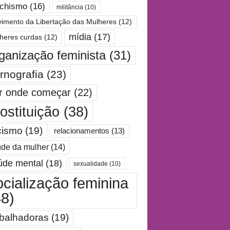
chismo
(16)
militância
(10)
imento da Libertação das Mulheres
(12)
mídia
(17)
heres curdas
(12)
ganização feminista
(31)
rnografia
(23)
r onde começar
(22)
ostituição
(38)
cismo
(19)
relacionamentos
(13)
de da mulher
(14)
úde mental
(18)
sexualidade
(10)
ocialização feminina
48)
abalhadoras
(19)