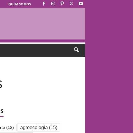
QUEM SOMOS
s
GS
agroecologia
(15)
rto
(12)