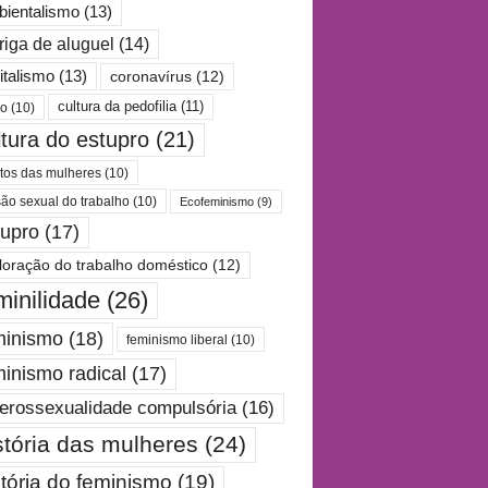
ientalismo
(13)
riga de aluguel
(14)
italismo
(13)
coronavírus
(12)
cultura da pedofilia
(11)
po
(10)
ltura do estupro
(21)
itos das mulheres
(10)
são sexual do trabalho
(10)
Ecofeminismo
(9)
tupro
(17)
loração do trabalho doméstico
(12)
minilidade
(26)
minismo
(18)
feminismo liberal
(10)
minismo radical
(17)
erossexualidade compulsória
(16)
stória das mulheres
(24)
stória do feminismo
(19)