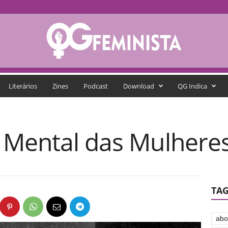
Literários
Zines
Podcast
Download
QG Indica
 Mental das Mulhere
TA
abo