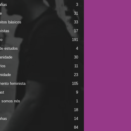
afias
3
e
31
itos básicos
33
vistas
17
ro
191
de estudos
4
anidade
30
rios
11
nidade
23
ento feminista
105
st
9
 somos nós
1
18
nhas
14
84