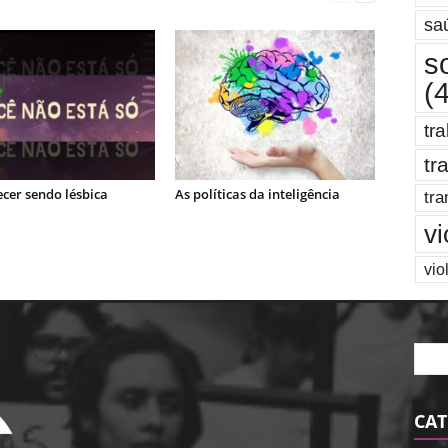
sa
s
(
tr
tr
cer sendo lésbica
As políticas da inteligência
tra
vi
vio
CAT