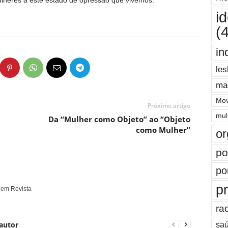
ulheres a este estado de opressão que vivemos.
i
(
in
les
ma
Mov
Próximo artigo
mul
Da “Mulher como Objeto” ao “Objeto
como Mulher”
or
po
po
pr
 em Revista
ra
autor
saú