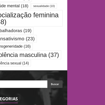
úde mental
(18)
sexualidade
(10)
ocialização feminina
48)
abalhadoras
(19)
ansativismo
(23)
nsgeneridade
(16)
olência masculina
(37)
lência sexual
(14)
EGORIAS