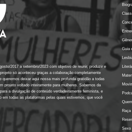
Biogr
Class
Conce
Entre
Gêne
Guia 
Lesbi
gosto/2017 a setembro/2023 com objetivo de reunir, produzir e
Literá
 projeto só aconteceu graças a colaboração completamente
Mater
e queremos deixar aqui nossa mais profunda gratidão a todas
Movim
num projeto voltado inteiramente para mulheres. Sabemos da
para a divulgação de conteúdo verdadeiramente feminista, e
Podca
ado em todas as plataformas pelas quais estivemos, que você
Quem
Raça
Rese
Sexo