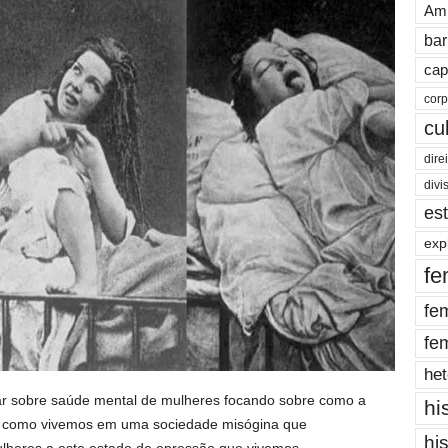
Amb
bar
cap
cor
cu
dire
divi
es
exp
fe
fe
fe
het
ar sobre saúde mental de mulheres focando sobre como a
hi
e como vivemos em uma sociedade misógina que
hi