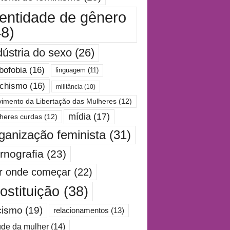
dentidade de gênero
48)
dústria do sexo
(26)
bofobia
(16)
linguagem
(11)
chismo
(16)
militância
(10)
imento da Libertação das Mulheres
(12)
mídia
(17)
heres curdas
(12)
ganização feminista
(31)
rnografia
(23)
r onde começar
(22)
ostituição
(38)
cismo
(19)
relacionamentos
(13)
de da mulher
(14)