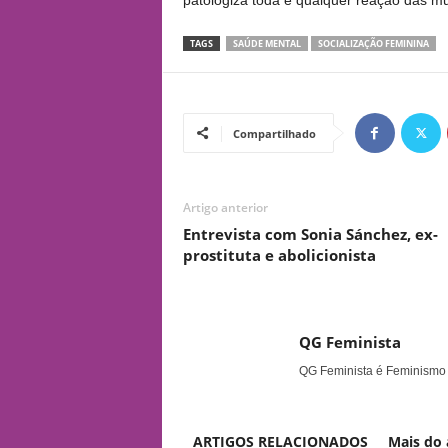
patologiza toda e qualquer reação das m
TAGS
SAÚDE MENTAL
SOCIALIZAÇÃO FEMININA
Compartilhado
Artigo anterior
Entrevista com Sonia Sánchez, ex-
prostituta e abolicionista
QG Feminista
QG Feminista é Feminismo
ARTIGOS RELACIONADOS
Mais do 