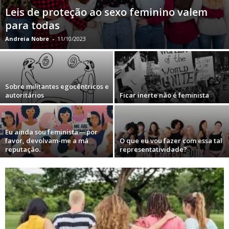
Leis de proteção ao sexo feminino valem
para todas
Andreia Nobre
-
11/10/2023
Sobre militantes egocêntricos e
autoritários
Ficar inerte não é feminista
Eu ainda sou feminista — por
favor, devolvam-me a má
O que eu vou fazer com essa tal
reputação.
representatividade?