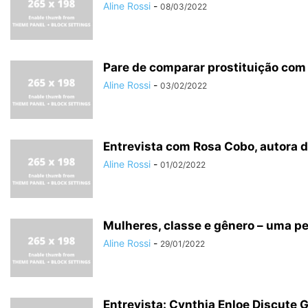
Aline Rossi
-
08/03/2022
Pare de comparar prostituição com
Aline Rossi
-
03/02/2022
Entrevista com Rosa Cobo, autora do
Aline Rossi
-
01/02/2022
Mulheres, classe e gênero – uma p
Aline Rossi
-
29/01/2022
Entrevista: Cynthia Enloe Discute G