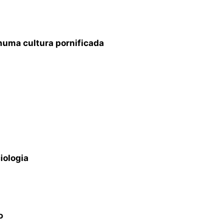
 numa cultura pornificada
iologia
o