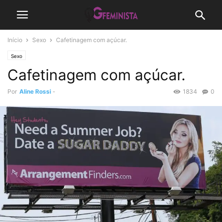
Início
Sexo
Cafetinagem com açúcar.
Sexo
Cafetinagem com açúcar.
Por
Aline Rossi
-
1834
0