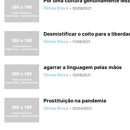
Por uma cultura genuinamente lés
Fêmea Brava
-
30/08/2021
Desmistificar o coito para a liberd
Fêmea Brava
-
11/08/2021
agarrar a linguagem pelas mãos
Fêmea Brava
-
15/06/2021
Prostituição na pandemia
Fêmea Brava
-
30/04/2021