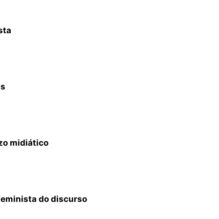
sta
ns
zo midiático
feminista do discurso