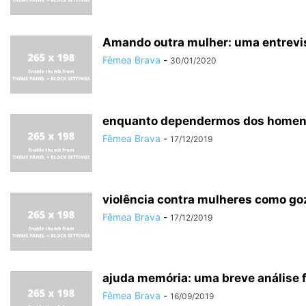
Amando outra mulher: uma entrevi
Fêmea Brava
-
30/01/2020
enquanto dependermos dos home
Fêmea Brava
-
17/12/2019
violência contra mulheres como go
Fêmea Brava
-
17/12/2019
ajuda memória: uma breve análise 
Fêmea Brava
-
16/09/2019