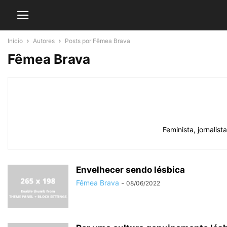
Início
Autores
Posts por Fêmea Brava
Fêmea Brava
Feminista, jornalis
Envelhecer sendo lésbica
Fêmea Brava
-
08/06/2022