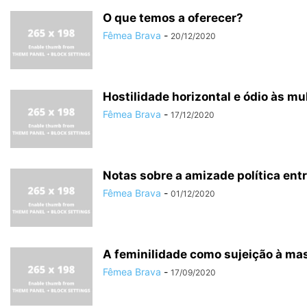
O que temos a oferecer?
Fêmea Brava
-
20/12/2020
Hostilidade horizontal e ódio às mu
Fêmea Brava
-
17/12/2020
Notas sobre a amizade política ent
Fêmea Brava
-
01/12/2020
A feminilidade como sujeição à ma
Fêmea Brava
-
17/09/2020