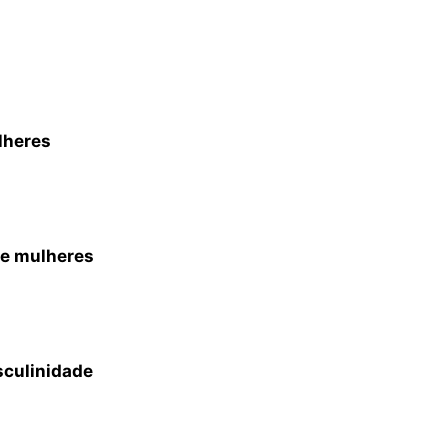
lheres
re mulheres
sculinidade