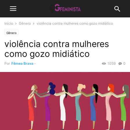
Início
Gênero
violência contra mulheres como gozo midiático
Gênero
violência contra mulheres
como gozo midiático
Por
Fêmea Brava
-
1059
0