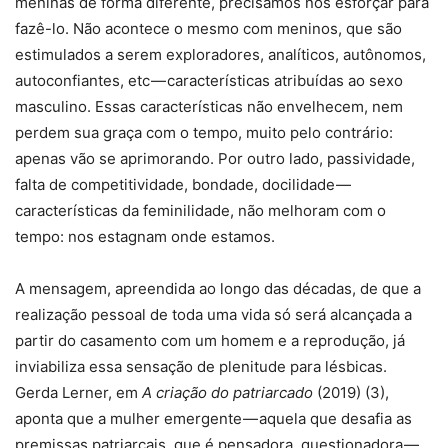
meninas de forma diferente, precisamos nos esforçar para
fazê-lo. Não acontece o mesmo com meninos, que são
estimulados a serem exploradores, analíticos, autônomos,
autoconfiantes, etc — características atribuídas ao sexo
masculino. Essas características não envelhecem, nem
perdem sua graça com o tempo, muito pelo contrário:
apenas vão se aprimorando. Por outro lado, passividade,
falta de competitividade, bondade, docilidade —
características da feminilidade, não melhoram com o
tempo: nos estagnam onde estamos.
A mensagem, apreendida ao longo das décadas, de que a
realização pessoal de toda uma vida só será alcançada a
partir do casamento com um homem e a reprodução, já
inviabiliza essa sensação de plenitude para lésbicas.
Gerda Lerner, em
A criação do patriarcado
(2019) (3),
aponta que a mulher emergente — aquela que desafia as
premissas patriarcais, que é pensadora, questionadora —