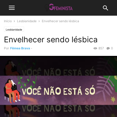
Início
Lesbianidade
Envelhecer sendo lésbica
Lesbianidade
Envelhecer sendo lésbica
Por
Fêmea Brava
-
857
0