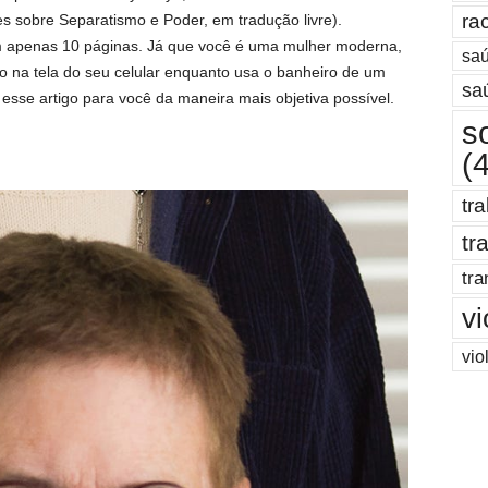
ra
 sobre Separatismo e Poder, em tradução livre).
em apenas 10 páginas. Já que você é uma mulher moderna,
saú
o na tela do seu celular enquanto usa o banheiro de um
sa
esse artigo para você da maneira mais objetiva possível.
s
(
tr
tr
tra
vi
vio