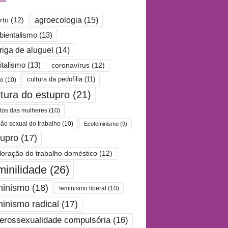
agroecologia
(15)
rto
(12)
ientalismo
(13)
riga de aluguel
(14)
italismo
(13)
coronavírus
(12)
cultura da pedofilia
(11)
po
(10)
ltura do estupro
(21)
itos das mulheres
(10)
são sexual do trabalho
(10)
Ecofeminismo
(9)
tupro
(17)
loração do trabalho doméstico
(12)
minilidade
(26)
minismo
(18)
feminismo liberal
(10)
minismo radical
(17)
erossexualidade compulsória
(16)