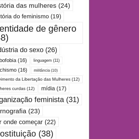
stória das mulheres
(24)
stória do feminismo
(19)
dentidade de gênero
48)
dústria do sexo
(26)
bofobia
(16)
linguagem
(11)
chismo
(16)
militância
(10)
imento da Libertação das Mulheres
(12)
mídia
(17)
heres curdas
(12)
ganização feminista
(31)
rnografia
(23)
r onde começar
(22)
ostituição
(38)