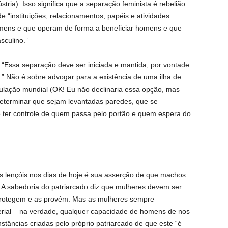
tria). Isso significa que a separação feminista é rebelião
 “instituições, relacionamentos, papéis e atividades
mens e que operam de forma a beneficiar homens e que
sculino.”
: “Essa separação deve ser iniciada e mantida, por vontade
).” Não é sobre advogar para a existência de uma ilha de
ulação mundial (OK! Eu não declinaria essa opção, mas
determinar que sejam levantadas paredes, que se
 ter controle de quem passa pelo portão e quem espera do
s lençóis nos dias de hoje é sua asserção de que machos
 A sabedoria do patriarcado diz que mulheres devem ser
protegem e as provém. Mas as mulheres sempre
terial — na verdade, qualquer capacidade de homens de nos
nstâncias criadas pelo próprio patriarcado de que este “é