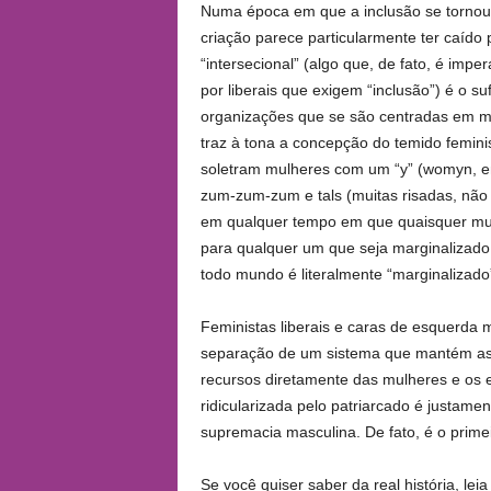
Numa época em que a inclusão se tornou p
criação parece particularmente ter caído
“intersecional” (algo que, de fato, é imp
por liberais que exigem “inclusão”) é o s
organizações que se são centradas em mu
traz à tona a concepção do temido femi
soletram mulheres com um “y” (womyn, em
zum-zum-zum e tals (muitas risadas, não 
em qualquer tempo em que quaisquer mulh
para qualquer um que seja marginalizado p
todo mundo é literalmente “marginalizado
Feministas liberais e caras de esquerda
separação de um sistema que mantém as
recursos diretamente das mulheres e os e
ridicularizada pelo patriarcado é justam
supremacia masculina. De fato, é o primei
Se você quiser saber da real história, lei