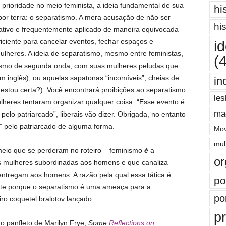
rioridade no meio feminista, a ideia fundamental de sua
hi
 por terra: o separatismo. A mera acusação de não ser
hi
erativo e frequentemente aplicado de maneira equivocada
uficiente para cancelar eventos, fechar espaços e
i
lheres. A ideia de separatismo, mesmo entre feministas,
(
nismo de segunda onda, com suas mulheres peludas que
 inglês), ou aquelas sapatonas “incomíveis”, cheias de
in
estou certa?). Você encontrará proibições ao separatismo
les
eres tentaram organizar qualquer coisa. “Esse evento é
ma
elo patriarcado”, liberais vão dizer. Obrigada, no entanto
” pelo patriarcado de alguma forma.
Mov
mul
 meio que se perderam no roteiro — feminismo
é
a
or
 mulheres subordinadas aos homens e que canaliza
ntregam aos homens. A razão pela qual essa tática é
po
ente porque o separatismo é uma ameaça para a
po
ro coquetel bralotov lançado.
pr
a o panfleto de Marilyn Frye,
Some
Reflections on