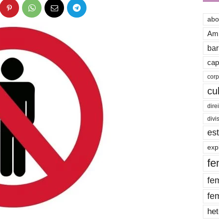
abo
Amb
bar
cap
cor
cu
dire
divi
es
exp
fe
fe
fe
het