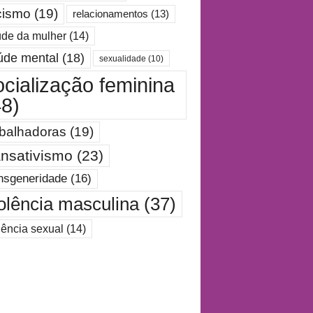
cismo
(19)
relacionamentos
(13)
de da mulher
(14)
úde mental
(18)
sexualidade
(10)
ocialização feminina
48)
abalhadoras
(19)
ansativismo
(23)
nsgeneridade
(16)
olência masculina
(37)
lência sexual
(14)