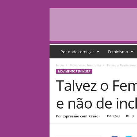
Q
G
Por onde começar
Feminismo
F
e
Início
Movimento feminista
Talvez o Feminismo 
m
MOVIMENTO FEMINISTA
i
Talvez o Fe
n
i
s
e não de inc
t
a
Por
Expressão com Razão
-
1248
0