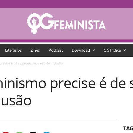
Literários
Zines
Podcast
Download
QG Indica
precise é de separatismo, e não de inclusão
minismo precise é de 
lusão
TA