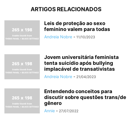
ARTIGOS RELACIONADOS
Leis de proteção ao sexo
feminino valem para todas
Andreia Nobre
-
11/10/2023
Jovem universitária feminista
tenta suicídio após bullying
implacável de transativistas
Andreia Nobre
-
21/04/2023
Entendendo conceitos para
discutir sobre questões trans/de
gênero
Annie
-
27/07/2022