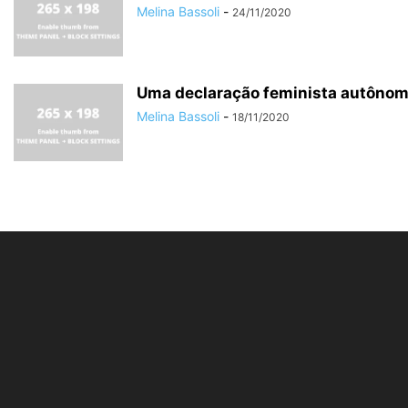
Melina Bassoli
-
24/11/2020
Uma declaração feminista autôno
Melina Bassoli
-
18/11/2020