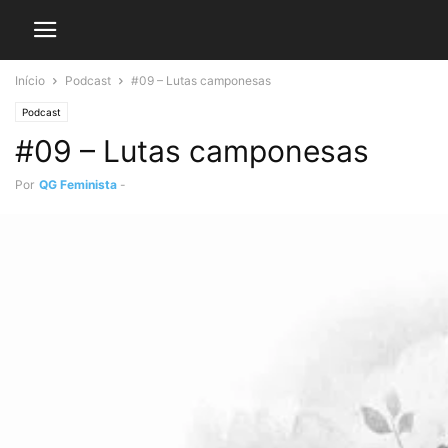
Início
Podcast
#09 – Lutas camponesas
Podcast
#09 – Lutas camponesas
Por
QG Feminista
-