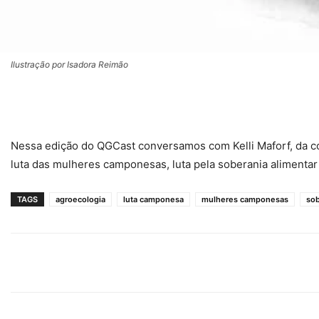
Ilustração por Isadora Reimão
Nessa edição do QGCast conversamos com Kelli Maforf, da c
luta das mulheres camponesas, luta pela soberania alimentar
TAGS
agroecologia
luta camponesa
mulheres camponesas
sob