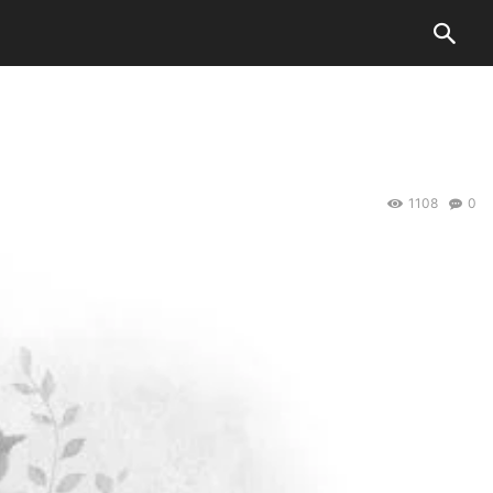
1108
0