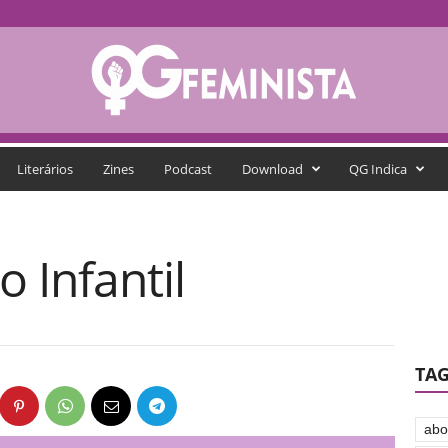
Literários
Zines
Podcast
Download
QG Indica
 Infantil
TA
abo