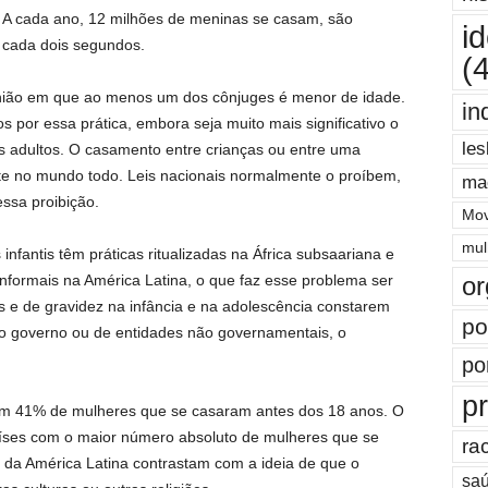
 A cada ano, 12 milhões de meninas se casam, são
i
cada dois segundos.
(
união em que ao menos um dos cônjuges é menor de idade.
in
por essa prática, embora seja muito mais significativo o
les
adultos. O casamento entre crianças ou entre uma
te no mundo todo. Leis nacionais normalmente o proíbem,
ma
ssa proibição.
Mov
mul
nfantis têm práticas ritualizadas na África subsaariana e
or
nformais na América Latina, o que faz esse problema ser
os e de gravidez na infância e na adolescência constarem
po
o governo ou de entidades não governamentais, o
po
pr
êm 41% de mulheres que se casaram antes dos 18 anos. O
países com o maior número absoluto de mulheres que se
ra
da América Latina contrastam com a ideia de que o
saú