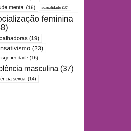
úde mental
(18)
sexualidade
(10)
ocialização feminina
48)
abalhadoras
(19)
ansativismo
(23)
nsgeneridade
(16)
olência masculina
(37)
lência sexual
(14)