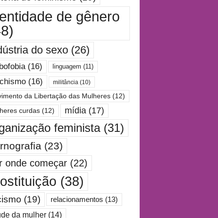
dentidade de gênero
48)
dústria do sexo
(26)
bofobia
(16)
linguagem
(11)
chismo
(16)
militância
(10)
imento da Libertação das Mulheres
(12)
mídia
(17)
heres curdas
(12)
ganização feminista
(31)
rnografia
(23)
r onde começar
(22)
ostituição
(38)
cismo
(19)
relacionamentos
(13)
de da mulher
(14)