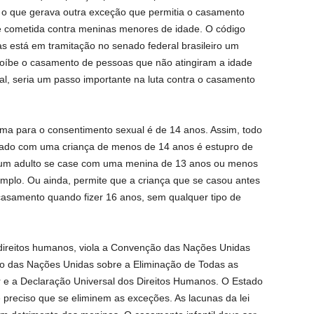
, o que gerava outra exceção que permitia o casamento
s é cometida contra meninas menores de idade. O código
as está em tramitação no senado federal brasileiro um
e proíbe o casamento de pessoas que não atingiram a idade
eal, seria um passo importante na luta contra o casamento
nima para o consentimento sexual é de 14 anos. Assim, todo
icado com uma criança de menos de 14 anos é estupro de
ue um adulto se case com uma menina de 13 anos ou menos
emplo. Ou ainda, permite que a criança que se casou antes
casamento quando fizer 16 anos, sem qualquer tipo de
 direitos humanos, viola a Convenção das Nações Unidas
ão das Nações Unidas sobre a Eliminação de Todas as
 e a Declaração Universal dos Direitos Humanos. O Estado
 preciso que se eliminem as exceções. As lacunas da lei