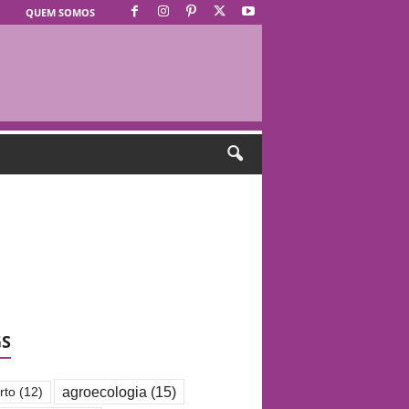
QUEM SOMOS
GS
agroecologia
(15)
rto
(12)