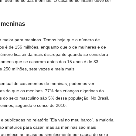
em detrimento das meninas. O casamento infantil deve ser
 meninas
to maior para meninas. Temos hoje que o número de
s é de 156 milhões, enquanto que o de mulheres é de
número fica ainda mais discrepante quando se considera
homens que se casaram antes dos 15 anos é de 33
e 250 milhões, sete vezes e meia mais.
centual de casamentos de meninas, podemos ver
as do que os meninos. 77% das crianças nigerinas do
s do sexo masculino são 5% dessa população. No Brasil,
meninos, segundo o censo de 2010.
 publicadas no relatório “Ela vai no meu barco”, a maioria
ão imaturos para casar, mas as meninas são mais
o acontece ao acaso ou simplesmente por causa do sexo