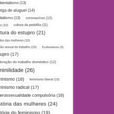
ientalismo
(13)
riga de aluguel
(14)
italismo
(13)
coronavírus
(12)
cultura da pedofilia
(11)
po
(10)
ltura do estupro
(21)
itos das mulheres
(10)
são sexual do trabalho
(10)
Ecofeminismo
(9)
tupro
(17)
loração do trabalho doméstico
(12)
minilidade
(26)
minismo
(18)
feminismo liberal
(10)
minismo radical
(17)
erossexualidade compulsória
(16)
stória das mulheres
(24)
stória do feminismo
(19)