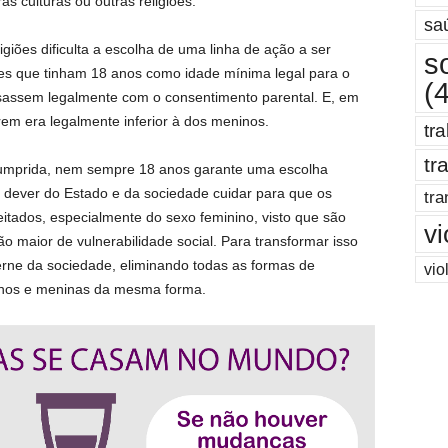
as culturas ou outras religiões.
sa
igiões dificulta a escolha de uma linha de ação a ser
s
s que tinham 18 anos como idade mínima legal para o
(
sassem legalmente com o consentimento parental. E, em
em era legalmente inferior à dos meninos.
tr
tr
cumprida, nem sempre 18 anos garante uma escolha
é dever do Estado e da sociedade cuidar para que os
tra
eitados, especialmente do sexo feminino, visto que são
vi
 maior de vulnerabilidade social. Para transformar isso
rne da sociedade, eliminando todas as formas de
vio
nos e meninas da mesma forma.