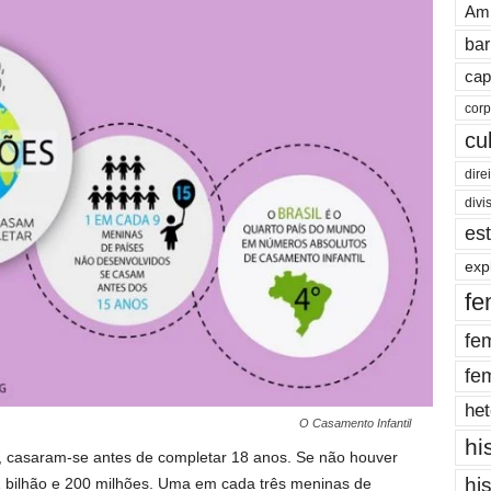
Amb
bar
cap
cor
cu
dire
divi
es
exp
fe
fe
fe
het
O Casamento Infantil
hi
, casaram-se antes de completar 18 anos. Se não houver
hi
bilhão e 200 milhões. Uma em cada três meninas de