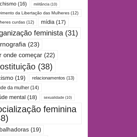
chismo
(16)
militância
(10)
imento da Libertação das Mulheres
(12)
mídia
(17)
heres curdas
(12)
ganização feminista
(31)
rnografia
(23)
r onde começar
(22)
ostituição
(38)
cismo
(19)
relacionamentos
(13)
de da mulher
(14)
úde mental
(18)
sexualidade
(10)
ocialização feminina
48)
abalhadoras
(19)