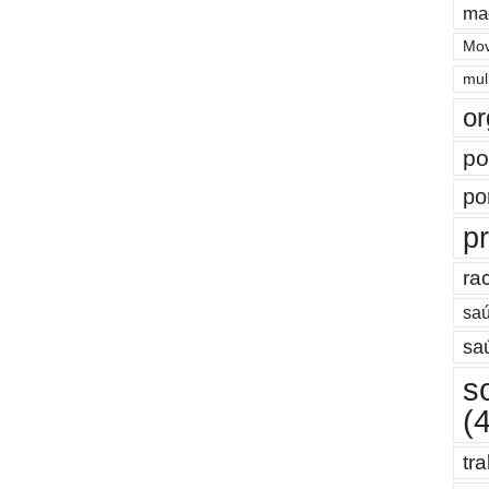
ma
Mov
mul
or
po
po
pr
ra
saú
sa
s
(
tr