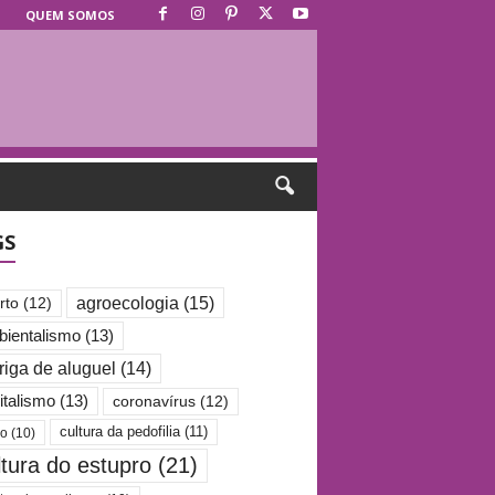
QUEM SOMOS
GS
agroecologia
(15)
rto
(12)
ientalismo
(13)
riga de aluguel
(14)
italismo
(13)
coronavírus
(12)
cultura da pedofilia
(11)
po
(10)
ltura do estupro
(21)