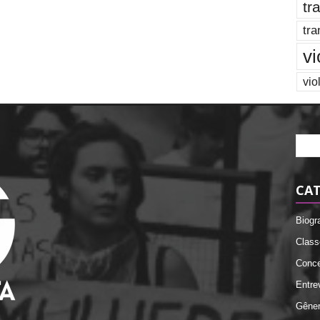
tr
tra
vi
vio
CAT
Biogr
Class
Conce
Entre
Gêne