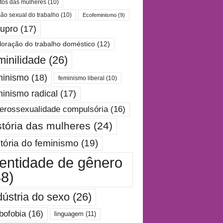
itos das mulheres
(10)
são sexual do trabalho
(10)
Ecofeminismo
(9)
tupro
(17)
loração do trabalho doméstico
(12)
minilidade
(26)
minismo
(18)
feminismo liberal
(10)
minismo radical
(17)
erossexualidade compulsória
(16)
stória das mulheres
(24)
stória do feminismo
(19)
dentidade de gênero
48)
dústria do sexo
(26)
bofobia
(16)
linguagem
(11)