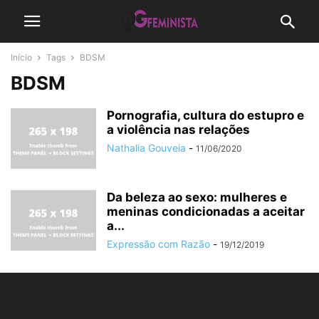
Início
Tags
BDSM
BDSM
Pornografia, cultura do estupro e
a violência nas relações
Nathalia Gouveia
-
11/06/2020
Da beleza ao sexo: mulheres e
meninas condicionadas a aceitar
a...
Expressão com Razão
-
19/12/2019