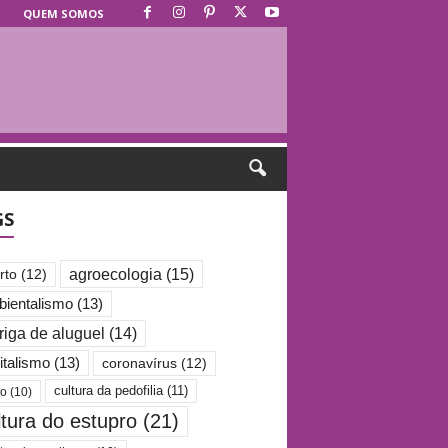
QUEM SOMOS
GS
agroecologia
(15)
rto
(12)
ientalismo
(13)
riga de aluguel
(14)
italismo
(13)
coronavírus
(12)
cultura da pedofilia
(11)
po
(10)
ltura do estupro
(21)