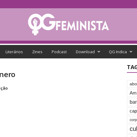
Literários
Zines
Podcast
Download
QG Indica
TA
ênero
abo
ição
Amb
bar
cap
cor
cu