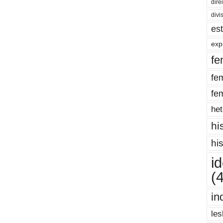
dire
divi
es
exp
fe
fe
fe
het
hi
hi
i
(
in
les