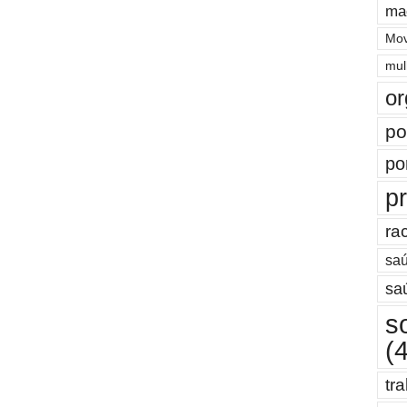
ma
Mov
mul
or
po
po
pr
ra
saú
sa
s
(
tr