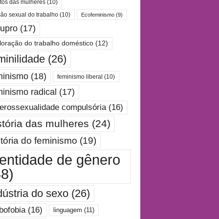
itos das mulheres
(10)
são sexual do trabalho
(10)
Ecofeminismo
(9)
tupro
(17)
loração do trabalho doméstico
(12)
minilidade
(26)
minismo
(18)
feminismo liberal
(10)
minismo radical
(17)
erossexualidade compulsória
(16)
stória das mulheres
(24)
stória do feminismo
(19)
dentidade de gênero
48)
dústria do sexo
(26)
bofobia
(16)
linguagem
(11)