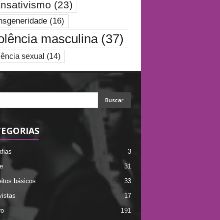
ansativismo
(23)
nsgeneridade
(16)
olência masculina
(37)
lência sexual
(14)
EGORIAS
afias
3
e
31
itos básicos
33
vistas
17
ro
191