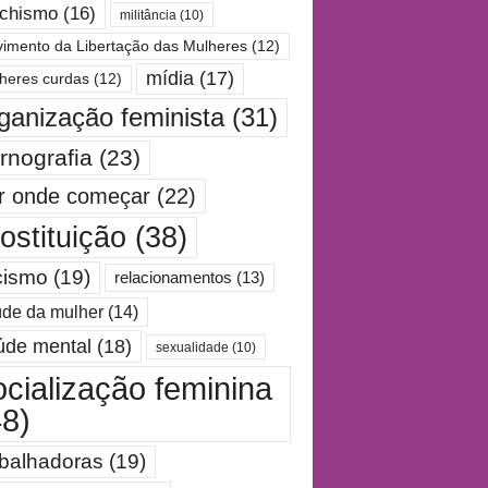
chismo
(16)
militância
(10)
imento da Libertação das Mulheres
(12)
mídia
(17)
heres curdas
(12)
ganização feminista
(31)
rnografia
(23)
r onde começar
(22)
ostituição
(38)
cismo
(19)
relacionamentos
(13)
de da mulher
(14)
úde mental
(18)
sexualidade
(10)
ocialização feminina
48)
abalhadoras
(19)