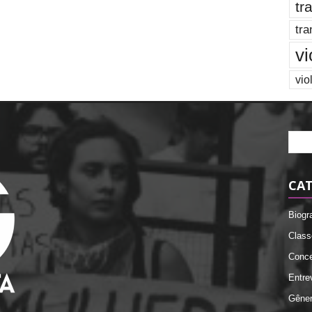
tr
tra
vi
vio
CAT
Biogr
Class
Conce
Entre
Gêne