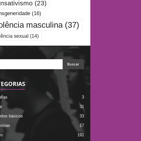
ansativismo
(23)
nsgeneridade
(16)
olência masculina
(37)
lência sexual
(14)
EGORIAS
afias
3
e
31
itos básicos
33
vistas
17
ro
191