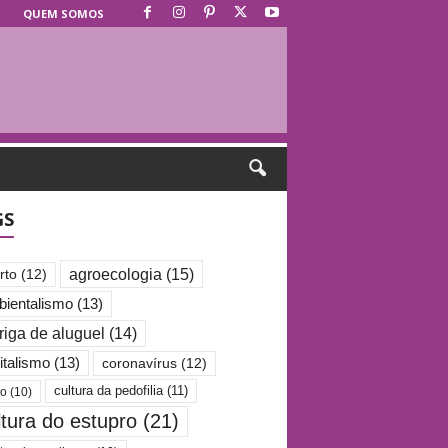
QUEM SOMOS
GS
agroecologia
(15)
rto
(12)
ientalismo
(13)
riga de aluguel
(14)
italismo
(13)
coronavírus
(12)
cultura da pedofilia
(11)
po
(10)
ltura do estupro
(21)