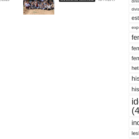
dire
divi
es
exp
fe
fe
fe
het
hi
hi
i
(
in
les