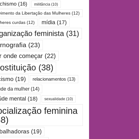
chismo
(16)
militância
(10)
imento da Libertação das Mulheres
(12)
mídia
(17)
heres curdas
(12)
ganização feminista
(31)
rnografia
(23)
r onde começar
(22)
ostituição
(38)
cismo
(19)
relacionamentos
(13)
de da mulher
(14)
úde mental
(18)
sexualidade
(10)
ocialização feminina
48)
abalhadoras
(19)