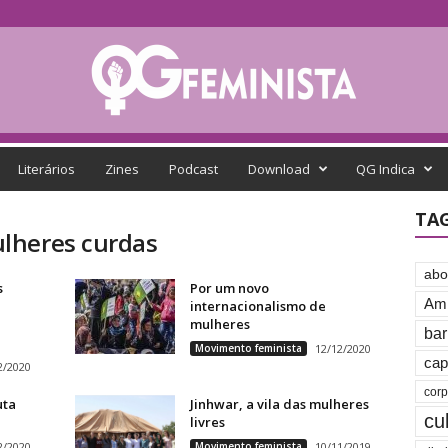
Literários
Zines
Podcast
Download
QG Indica
TA
lheres curdas
abo
s
Por um novo
Amb
internacionalismo de
-
mulheres
bar
Movimento feminista
12/12/2020
cap
2/2020
cor
uta
Jinhwar, a vila das mulheres
cu
livres
2/2020
Movimento feminista
10/11/2019