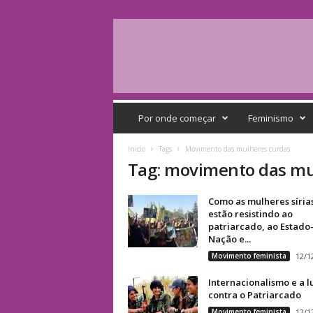
Q
G
Por onde começar
Feminismo
F
e
Início
Tags
Movimento das mulheres curdas
m
Tag: movimento das mu
i
n
Como as mulheres síria
i
estão resistindo ao
s
patriarcado, ao Estado
t
Nação e...
a
Movimento feminista
12/1
Internacionalismo e a l
contra o Patriarcado
Movimento feminista
12/1