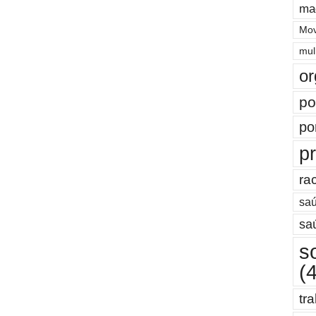
ma
Mov
mul
or
po
po
pr
ra
saú
sa
s
(
tr