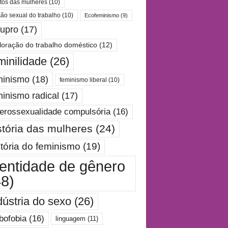
itos das mulheres
(10)
são sexual do trabalho
(10)
Ecofeminismo
(9)
tupro
(17)
loração do trabalho doméstico
(12)
minilidade
(26)
minismo
(18)
feminismo liberal
(10)
minismo radical
(17)
erossexualidade compulsória
(16)
stória das mulheres
(24)
stória do feminismo
(19)
dentidade de gênero
48)
dústria do sexo
(26)
bofobia
(16)
linguagem
(11)