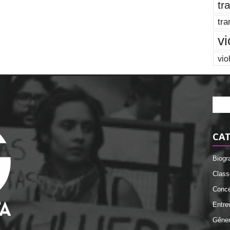
tr
tra
vi
vio
CAT
Biogr
Class
Conce
Entre
Gêne