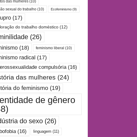
itos das mulheres
(10)
são sexual do trabalho
(10)
Ecofeminismo
(9)
tupro
(17)
loração do trabalho doméstico
(12)
minilidade
(26)
minismo
(18)
feminismo liberal
(10)
minismo radical
(17)
erossexualidade compulsória
(16)
stória das mulheres
(24)
stória do feminismo
(19)
dentidade de gênero
48)
dústria do sexo
(26)
bofobia
(16)
linguagem
(11)