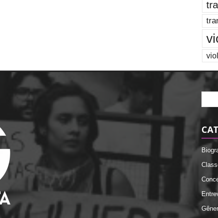
tr
tra
vi
vio
CAT
Biogr
Class
Conce
Entre
Gêne