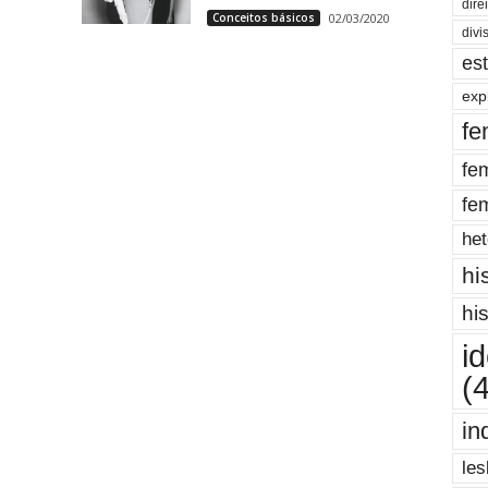
dire
Conceitos básicos
02/03/2020
divi
es
exp
fe
fe
fe
het
hi
hi
i
(
in
les