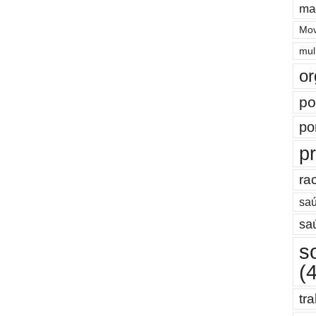
ma
Mov
mul
or
po
po
pr
ra
saú
sa
s
(
tr