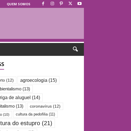
QUEM SOMOS
GS
agroecologia
(15)
rto
(12)
ientalismo
(13)
riga de aluguel
(14)
italismo
(13)
coronavírus
(12)
cultura da pedofilia
(11)
po
(10)
ltura do estupro
(21)