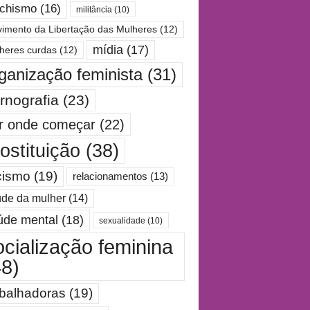
chismo
(16)
militância
(10)
imento da Libertação das Mulheres
(12)
mídia
(17)
heres curdas
(12)
ganização feminista
(31)
rnografia
(23)
r onde começar
(22)
ostituição
(38)
cismo
(19)
relacionamentos
(13)
de da mulher
(14)
úde mental
(18)
sexualidade
(10)
ocialização feminina
48)
abalhadoras
(19)