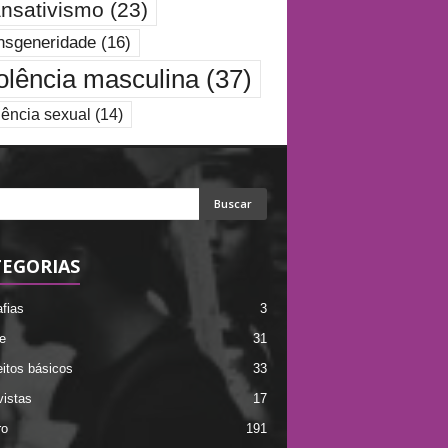
ansativismo
(23)
nsgeneridade
(16)
olência masculina
(37)
lência sexual
(14)
EGORIAS
afias
3
e
31
itos básicos
33
vistas
17
ro
191