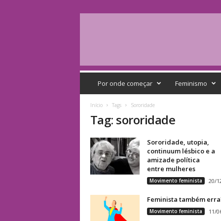
Q
G
Por onde começar
Feminismo
F
e
Início
Tags
Sororidade
m
Tag: sororidade
i
n
Sororidade, utopia,
i
continuum lésbico e a
s
amizade política
t
entre mulheres
a
Movimento feminista
20/1
Feminista também erra
Movimento feminista
11/0