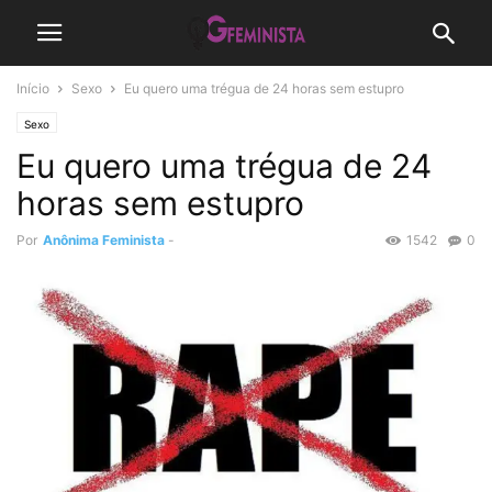
Início
Sexo
Eu quero uma trégua de 24 horas sem estupro
Sexo
Eu quero uma trégua de 24
horas sem estupro
Por
Anônima Feminista
-
1542
0