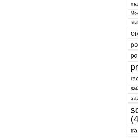
ma
Mov
mul
or
po
po
pr
ra
saú
sa
s
(
tr