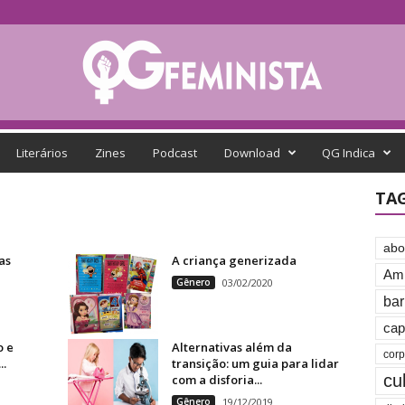
Literários
Zines
Podcast
Download
QG Indica
TA
abo
as
A criança generizada
Amb
Gênero
03/02/2020
bar
cap
o e
Alternativas além da
cor
..
transição: um guia para lidar
cu
com a disforia...
Gênero
19/12/2019