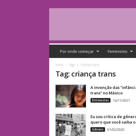
Q
G
Por onde começar
Feminismo
F
e
Início
Tags
Criança trans
m
Tag: criança trans
i
n
A invenção das “infânci
i
trans” no México
s
Entrevistas
16/11/2021
t
a
Eu sou crítica de gêner
quero que você saiba o.
Gênero
01/02/2020