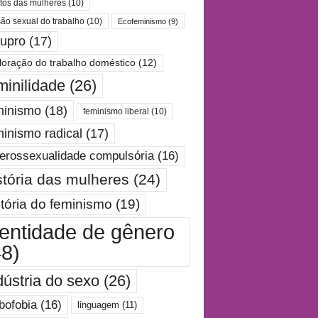
itos das mulheres
(10)
são sexual do trabalho
(10)
Ecofeminismo
(9)
tupro
(17)
loração do trabalho doméstico
(12)
minilidade
(26)
minismo
(18)
feminismo liberal
(10)
minismo radical
(17)
erossexualidade compulsória
(16)
stória das mulheres
(24)
stória do feminismo
(19)
dentidade de gênero
48)
dústria do sexo
(26)
bofobia
(16)
linguagem
(11)