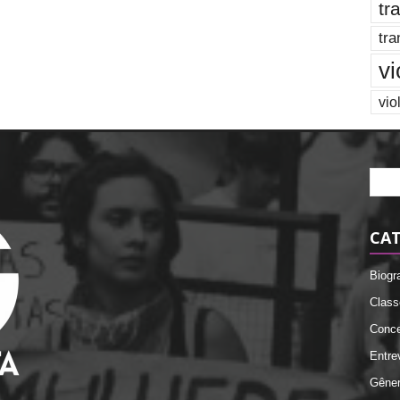
tr
tra
vi
vio
CAT
Biogr
Class
Conce
Entre
Gêne