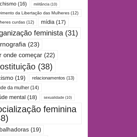
chismo
(16)
militância
(10)
imento da Libertação das Mulheres
(12)
mídia
(17)
heres curdas
(12)
ganização feminista
(31)
rnografia
(23)
r onde começar
(22)
ostituição
(38)
cismo
(19)
relacionamentos
(13)
de da mulher
(14)
úde mental
(18)
sexualidade
(10)
ocialização feminina
48)
abalhadoras
(19)