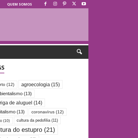
QUEM SOMOS
GS
agroecologia
(15)
rto
(12)
ientalismo
(13)
riga de aluguel
(14)
italismo
(13)
coronavírus
(12)
cultura da pedofilia
(11)
po
(10)
ltura do estupro
(21)