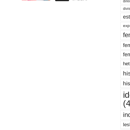
dire
divi
es
exp
fe
fe
fe
het
hi
hi
i
(
in
les