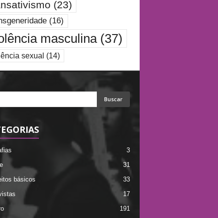
ansativismo
(23)
nsgeneridade
(16)
olência masculina
(37)
lência sexual
(14)
EGORIAS
afias
3
e
31
itos básicos
33
vistas
17
ro
191