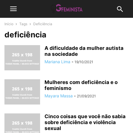
Início
Tags
Deficiência
deficiência
A dificuldade da mulher autista
na sociedade
Mariana Lima
-
19/10/2021
Mulheres com deficiência e o
feminismo
Mayara Massa
-
21/09/2021
Cinco coisas que você não sabia
sobre deficiência e violência
sexual