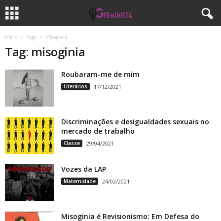
Início
Tags
Misoginia
Tag: misoginia
Roubaram-me de mim
Literários
17/12/2021
Discriminações e desigualdades sexuais no
mercado de trabalho
Classe
29/04/2021
Vozes da LAP
Maternidade
24/02/2021
Misoginia é Revisionismo: Em Defesa do