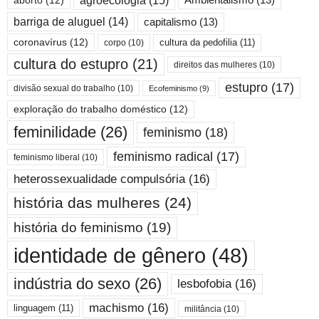
agroecologia
(15)
Ambientalismo
(13)
aborto
(12)
barriga de aluguel
(14)
capitalismo
(13)
cultura da pedofilia
(11)
coronavírus
(12)
corpo
(10)
cultura do estupro
(21)
direitos das mulheres
(10)
estupro
(17)
divisão sexual do trabalho
(10)
Ecofeminismo
(9)
exploração do trabalho doméstico
(12)
feminilidade
(26)
feminismo
(18)
feminismo radical
(17)
feminismo liberal
(10)
heterossexualidade compulsória
(16)
história das mulheres
(24)
história do feminismo
(19)
identidade de gênero
(48)
indústria do sexo
(26)
lesbofobia
(16)
machismo
(16)
linguagem
(11)
militância
(10)