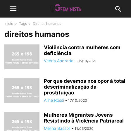
Início
Tags
Direitos humanos
direitos humanos
Violência contra mulheres com
deficiência
Vitória Andrade
-
05/10/2021
Por que devemos nos opor à total
descriminalização da
prostituição
Aline Rossi
-
17/10/2020
Mulheres Migrantes Jovens
Resistindo à Violência Patriarcal
Melina Bassoli
-
11/06/2020