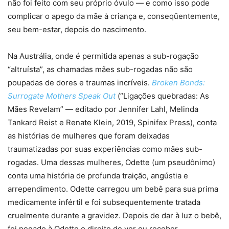
não foi feito com seu próprio óvulo — e como isso pode
complicar o apego da mãe à criança e, conseqüentemente,
seu bem-estar, depois do nascimento.
Na Austrália, onde é permitida apenas a sub-rogação
“altruísta”, as chamadas mães sub-rogadas não são
poupadas de dores e traumas incríveis.
Broken Bonds:
Surrogate Mothers Speak Out
(“Ligações quebradas: As
Mães Revelam” — editado por Jennifer Lahl, Melinda
Tankard Reist e Renate Klein, 2019, Spinifex Press), conta
as histórias de mulheres que foram deixadas
traumatizadas por suas experiências como mães sub-
rogadas. Uma dessas mulheres, Odette (um pseudônimo)
conta uma história de profunda traição, angústia e
arrependimento. Odette carregou um bebê para sua prima
medicamente infértil e foi subsequentemente tratada
cruelmente durante a gravidez. Depois de dar à luz o bebê,
foi negado à Odette o direito de ver ou receber