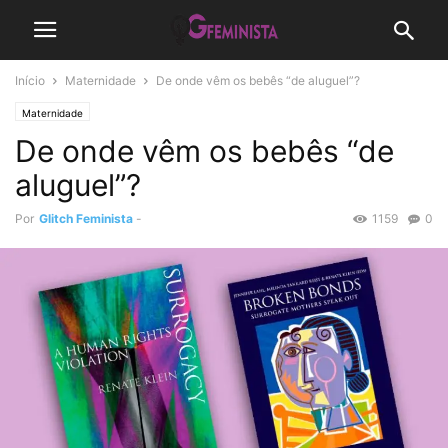
Início
Maternidade
De onde vêm os bebês “de aluguel”?
Maternidade
De onde vêm os bebês “de
aluguel”?
Por
Glitch Feminista
-
1159
0