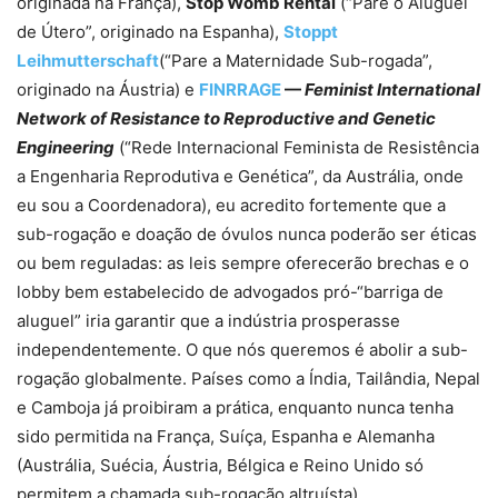
originada na França),
Stop Womb Rental
(“Pare o Aluguel
de Útero”, originado na Espanha),
Stoppt
Leihmutterschaft
(“Pare a Maternidade Sub-rogada”,
originado na Áustria) e
FINRRAGE
—
Feminist International
Network of Resistance to Reproductive and Genetic
Engineering
(“Rede Internacional Feminista de Resistência
a Engenharia Reprodutiva e Genética”, da Austrália, onde
eu sou a Coordenadora), eu acredito fortemente que a
sub-rogação e doação de óvulos nunca poderão ser éticas
ou bem reguladas: as leis sempre oferecerão brechas e o
lobby bem estabelecido de advogados pró-“barriga de
aluguel” iria garantir que a indústria prosperasse
independentemente. O que nós queremos é abolir a sub-
rogação globalmente. Países como a Índia, Tailândia, Nepal
e Camboja já proibiram a prática, enquanto nunca tenha
sido permitida na França, Suíça, Espanha e Alemanha
(Austrália, Suécia, Áustria, Bélgica e Reino Unido só
permitem a chamada sub-rogação altruísta) .