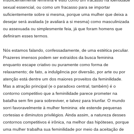
insuficientemente feminina é visto como um fracasso na identidade
sexual essencial, ou como um fracasso para se importar
suficientemente sobre si mesma, porque uma mulher que deixa a
desejar será avaliada (e avaliará a si mesma) como masculinizada
ou assexuada ou simplesmente feia, já que foram homens que
definiram esses termos.
Nós estamos falando, confessadamente, de uma estética peculiar.
Prazeres imensos podem ser extraídos da busca feminina
enquanto escape criativo ou puramente como forma de
relaxamento; de fato, a indulgência por diversão, por arte ou por
atenção está dentre um dos maiores proveitos da feminilidade.
Mas a atração principal (e o paradoxo central, também) é o
contorno competitivo que a feminilidade parece prometer na
batalha sem fim para sobreviver, e talvez para triunfar. O mundo
sorri favoravelmente à mulher feminina: ele estende pequenas
cortesias e diminutos privilégios. Ainda assim, a natureza desses
contornos competitivos é irônica, na melhor das hipóteses, porque
uma mulher trabalha sua feminilidade por meio da aceitação de