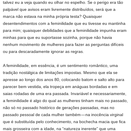
talvez eu a veja quando eu olhar no espelho. Se o perigo era tão
palpável que avisos eram livremente distribuídos, será que a
marca não estava na minha própria testa? Quaisquer
desentendimentos com a feminilidade que eu tivesse eu mantinha
para mim; quaisquer debilidades que a feminilidade impunha eram
minhas para que eu suportasse sozinha, porque não havia
nenhum movimento de mulheres para fazer as perguntas difíceis
ou para descaradamente ignorar as regras.
A feminilidade, em essência, é um sentimento romântico, uma
tradição nostálgica de limitações impostas. Mesmo que ela se
apresse ao longo dos anos 80, colocando batom e salto alto para
parecer bem vestida, ela tropeça em anáguas bordadas e em
saias rodadas de uma era passada. Invariável e necessariamente,
a feminilidade é algo do qual as mulheres tinham mais no passado,
não só no passado histórico de gerações passadas, mas no
passado pessoal de cada mulher também — na inocência virginal
que é substituída pelo conhecimento, na bochecha macia que fica
mais grosseira com a idade, na “natureza inerente” que uma