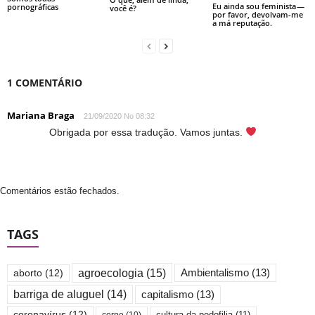
Eu ainda sou feminista —
pornográficas
você é?
por favor, devolvam-me
a má reputação.
1 COMENTÁRIO
Mariana Braga
21/09/2020 No 08:32
Obrigada por essa tradução. Vamos juntas.
Comentários estão fechados.
TAGS
agroecologia
(15)
Ambientalismo
(13)
aborto
(12)
barriga de aluguel
(14)
capitalismo
(13)
cultura da pedofilia
(11)
coronavírus
(12)
corpo
(10)