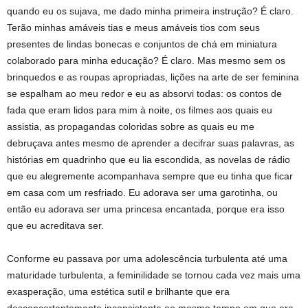
quando eu os sujava, me dado minha primeira instrução? É claro.
Terão minhas amáveis tias e meus amáveis tios com seus
presentes de lindas bonecas e conjuntos de chá em miniatura
colaborado para minha educação? É claro. Mas mesmo sem os
brinquedos e as roupas apropriadas, lições na arte de ser feminina
se espalham ao meu redor e eu as absorvi todas: os contos de
fada que eram lidos para mim à noite, os filmes aos quais eu
assistia, as propagandas coloridas sobre as quais eu me
debruçava antes mesmo de aprender a decifrar suas palavras, as
histórias em quadrinho que eu lia escondida, as novelas de rádio
que eu alegremente acompanhava sempre que eu tinha que ficar
em casa com um resfriado. Eu adorava ser uma garotinha, ou
então eu adorava ser uma princesa encantada, porque era isso
que eu acreditava ser.
Conforme eu passava por uma adolescência turbulenta até uma
maturidade turbulenta, a feminilidade se tornou cada vez mais uma
exasperação, uma estética sutil e brilhante que era