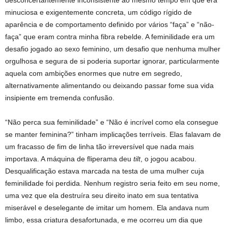
desconcertantemente inconsistente ao mesmo tempo em que era
minuciosa e exigentemente concreta, um código rígido de
aparência e de comportamento definido por vários “faça” e “não-
faça” que eram contra minha fibra rebelde. A feminilidade era um
desafio jogado ao sexo feminino, um desafio que nenhuma mulher
orgulhosa e segura de si poderia suportar ignorar, particularmente
aquela com ambições enormes que nutre em segredo,
alternativamente alimentando ou deixando passar fome sua vida
insipiente em tremenda confusão.
“Não perca sua feminilidade” e “Não é incrível como ela consegue
se manter feminina?” tinham implicações terríveis. Elas falavam de
um fracasso de fim de linha tão irreversível que nada mais
importava. A máquina de fliperama deu
tilt
, o jogou acabou.
Desqualificação estava marcada na testa de uma mulher cuja
feminilidade foi perdida. Nenhum registro seria feito em seu nome,
uma vez que ela destruíra seu direito inato em sua tentativa
miserável e deselegante de imitar um homem. Ela andava num
limbo, essa criatura desafortunada, e me ocorreu um dia que