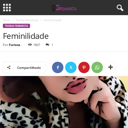
Início
Teoria feminista
Feminilidade
TEORIA FEMINISTA
Feminilidade
Por
Furiosa
-
1807
1
Compartilhado