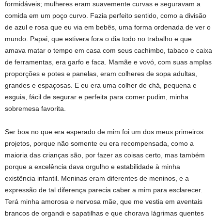
formidáveis; mulheres eram suavemente curvas e seguravam a
comida em um poço curvo. Fazia perfeito sentido, como a divisão
de azul e rosa que eu via em bebês, uma forma ordenada de ver o
mundo. Papai, que estivera fora o dia todo no trabalho e que
amava matar o tempo em casa com seus cachimbo, tabaco e caixa
de ferramentas, era garfo e faca. Mamãe e vovó, com suas amplas
proporções e potes e panelas, eram colheres de sopa adultas,
grandes e espaçosas. E eu era uma colher de chá, pequena e
esguia, fácil de segurar e perfeita para comer pudim, minha
sobremesa favorita.
Ser boa no que era esperado de mim foi um dos meus primeiros
projetos, porque não somente eu era recompensada, como a
maioria das crianças são, por fazer as coisas certo, mas também
porque a excelência dava orgulho e estabilidade à minha
existência infantil. Meninas eram diferentes de meninos, e a
expressão de tal diferença parecia caber a mim para esclarecer.
Terá minha amorosa e nervosa mãe, que me vestia em aventais
brancos de organdi e sapatilhas e que chorava lágrimas quentes