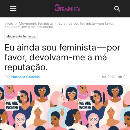
Início
Movimento feminista
Eu ainda sou feminista — por favor,
devolvam-me a má reputação.
Movimento feminista
Eu ainda sou feminista — por
favor, devolvam-me a má
reputação.
Por
Nathalia Gouveia
-
2361
0