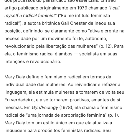
dos processos do patriarcado são essenciais. Em seu
artigo publicado originalmente em 1979 chamado
“I call
myself a radical feminist”
(“Eu me intitulo feminista
radical”), a autora britânica Gail Chester delineou sua
posição, definindo-se claramente como “ativa e crente na
necessidade por um movimento forte, autônomo,
revolucionário pela libertação das mulheres” (p. 12). Para
ela, o feminismo radical é ambos — socialista em suas
intenções e revolucionário.
Mary Daly define o feminismo radical em termos da
individualidade das mulheres. Ao reivindicar e refazer a
linguagem, ela estimula mulheres a tomarem de volta seu
Eu verdadeiro, e a se tornarem proativas, amantes de si
mesmas. Em
Gyn/Ecology
(1978), ela chama o feminismo
radical de “uma jornada de apropriação feminina” (p. 1).
Mary Daly tem um estilo único em que ela atualiza a
linguagem para propósitos feministas radicais. Seu