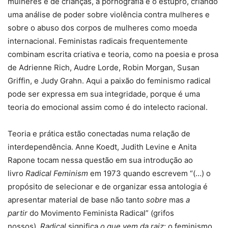
mulheres e de crianças, a pornografia e o estupro, criando
uma análise de poder sobre violência contra mulheres e
sobre o abuso dos corpos de mulheres como moeda
internacional. Feministas radicais frequentemente
combinam escrita criativa e teoria, como na poesia e prosa
de Adrienne Rich, Audre Lorde, Robin Morgan, Susan
Griffin, e Judy Grahn. Aqui a paixão do feminismo radical
pode ser expressa em sua integridade, porque é uma
teoria do emocional assim como é do intelecto racional.
Teoria e prática estão conectadas numa relação de
interdependência. Anne Koedt, Judith Levine e Anita
Rapone tocam nessa questão em sua introdução ao
livro
Radical Feminism
em 1973 quando escrevem “(…) o
propósito de selecionar e de organizar essa antologia é
apresentar material de base não tanto
sobre
mas
a
partir
do Movimento Feminista Radical” (grifos
nossos).
Radical
significa
o que vem da raiz
; o feminismo