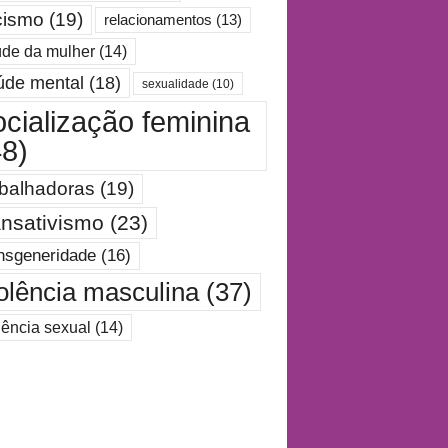
cismo
(19)
relacionamentos
(13)
de da mulher
(14)
úde mental
(18)
sexualidade
(10)
ocialização feminina
48)
abalhadoras
(19)
ansativismo
(23)
nsgeneridade
(16)
olência masculina
(37)
lência sexual
(14)