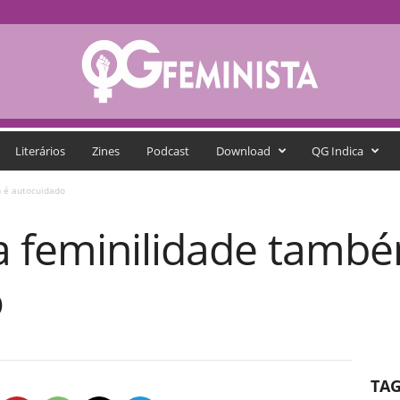
Literários
Zines
Podcast
Download
QG Indica
 é autocuidado
 feminilidade tamb
o
TA