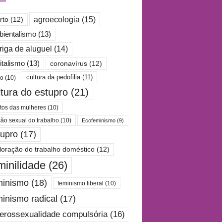
agroecologia
(15)
rto
(12)
ientalismo
(13)
riga de aluguel
(14)
italismo
(13)
coronavírus
(12)
cultura da pedofilia
(11)
po
(10)
ltura do estupro
(21)
itos das mulheres
(10)
são sexual do trabalho
(10)
Ecofeminismo
(9)
tupro
(17)
loração do trabalho doméstico
(12)
minilidade
(26)
minismo
(18)
feminismo liberal
(10)
minismo radical
(17)
erossexualidade compulsória
(16)