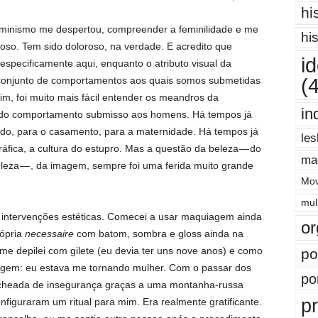
hi
eminismo me despertou, compreender a feminilidade e me
hi
roso. Tem sido doloroso, na verdade. E acredito que
i
especificamente aqui, enquanto o atributo visual da
(
 conjunto de comportamentos aos quais somos submetidas
m, foi muito mais fácil entender os meandros da
in
e do comportamento submisso aos homens. Há tempos já
ado, para o casamento, para a maternidade. Há tempos já
les
áfica, a cultura do estupro. Mas a questão da beleza — do
ma
eza — , da imagem, sempre foi uma ferida muito grande
Mov
mul
 intervenções estéticas. Comecei a usar maquiagem ainda
or
rópria
necessaire
com batom, sombra e gloss ainda na
me depilei com gilete (eu devia ter uns nove anos) e como
po
ssagem: eu estava me tornando mulher. Com o passar dos
po
recheada de insegurança graças a uma montanha-russa
pr
nfiguraram um ritual para mim. Era realmente gratificante.