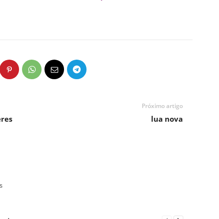
Próximo artigo
eres
lua nova
s