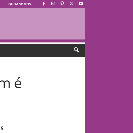
QUEM SOMOS
ém é
GS