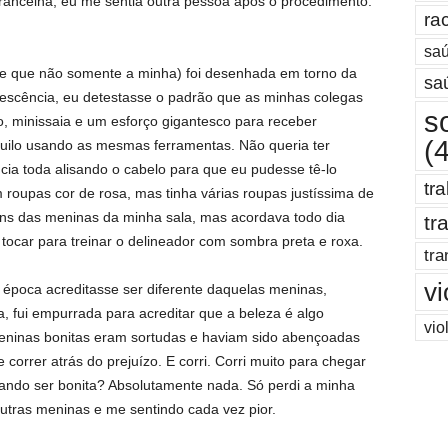
brancelha, eu me sentia outra pessoa após o procedimento.
ra
saú
de que não somente a minha) foi desenhada em torno da
sa
escência, eu detestasse o padrão que as minhas colegas
s
o, minissaia e um esforço gigantesco para receber
(
uilo usando as mesmas ferramentas. Não queria ter
ia toda alisando o cabelo para que eu pudesse tê-lo
tr
roupas cor de rosa, mas tinha várias roupas justíssima de
ens das meninas da minha sala, mas acordava todo dia
tr
tocar para treinar o delineador com sombra preta e roxa.
tra
vi
 época acreditasse ser diferente daquelas meninas,
, fui empurrada para acreditar que a beleza é algo
vio
eninas bonitas eram sortudas e haviam sido abençoadas
 correr atrás do prejuízo. E corri. Corri muito para chegar
tando ser bonita? Absolutamente nada. Só perdi a minha
utras meninas e me sentindo cada vez pior.