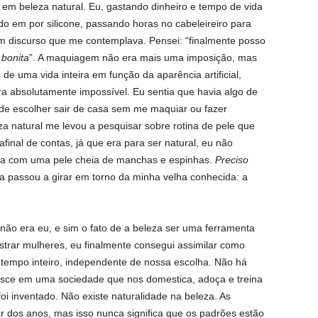
em beleza natural. Eu, gastando dinheiro e tempo de vida
em por silicone, passando horas no cabeleireiro para
um discurso que me contemplava. Pensei: “finalmente posso
bonita
”. A maquiagem não era mais uma imposição, mas
 de uma vida inteira em função da aparência artificial,
a absolutamente impossível. Eu sentia que havia algo de
de escolher sair de casa sem me maquiar ou fazer
za natural me levou a pesquisar sobre rotina de pele que
al de contas, já que era para ser natural, eu não
ia com uma pele cheia de manchas e espinhas.
Preciso
ma passou a girar em torno da minha velha conhecida: a
ão era eu, e sim o fato de a beleza ser uma ferramenta
trar mulheres, eu finalmente consegui assimilar como
tempo inteiro, independente de nossa escolha. Não há
esce em uma sociedade que nos domestica, adoça e treina
oi inventado. Não existe naturalidade na beleza. As
 dos anos, mas isso nunca significa que os padrões estão