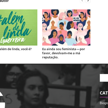
autor
além de linda, você é?
Eu ainda sou feminista — por
favor, devolvam-me a má
reputação.
CAT
Biogr