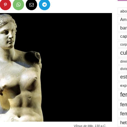
abo
Amb
bar
cap
cor
cu
dire
divi
es
exp
fe
fe
fe
het
Vênus de Milo, 130 a.C.