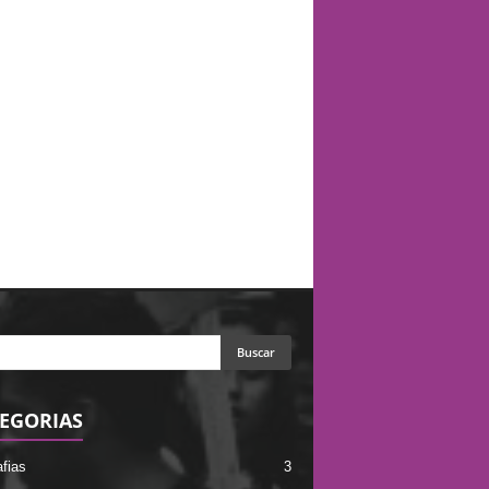
EGORIAS
afias
3