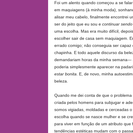
Foi um alento quando começou a se falar 
em maquiagens (à minha moda), sonhando 
alisar meu cabelo, finalmente encontrei 
ser do jeito que eu sou e
continuar sendo 
uma escolha. Mas era muito difícil, depois
escolher sair de casa sem maquiagem. Er
errado comigo; não conseguia ser capaz 
chapinha. E todo aquele discurso da bele
demandariam horas da minha semana— afin
poderia simplesmente aparecer na padar
estar bonita
. E, de novo, minha autoesti
beleza.
Quando me dei conta de que o problema n
criada pelos homens para subjugar e ades
somos vigiadas, moldadas e cerceadas o 
escolha quando se nasce mulher e se cr
para viver em função de um atributo que f
tendências estéticas mudam com o passar