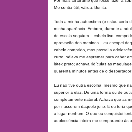
Por mais torturante que fosse fazer a so
Me sentia útil, válida. Bonita.
Toda a minha autoestima (e estou certa 
minha aparência. Embora, durante a adol
de escola seguiam — cabelo liso, comprid
aprovação dos meninos — eu escapei daq
cabelo comprido, mas passei a adolescênc
curto; odiava me espremer para caber em 
látex preto; achava ridículas as maquiag
quarenta minutos antes de o despertador 
Eu não tive outra escolha, mesmo que na
superior a elas. De uma forma ou de outra
completamente natural. Achava que as m
por nascerem daquele jeito. E eu teria que
a lugar nenhum. O que eu conquistei ten
adolescência inteira me comparando às o