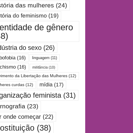
stória das mulheres
(24)
stória do feminismo
(19)
dentidade de gênero
48)
dústria do sexo
(26)
bofobia
(16)
linguagem
(11)
chismo
(16)
militância
(10)
imento da Libertação das Mulheres
(12)
mídia
(17)
heres curdas
(12)
ganização feminista
(31)
rnografia
(23)
r onde começar
(22)
ostituição
(38)