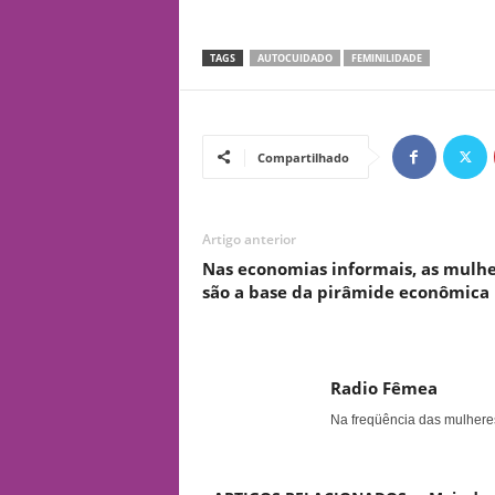
TAGS
AUTOCUIDADO
FEMINILIDADE
Compartilhado
Artigo anterior
Nas economias informais, as mulh
são a base da pirâmide econômica
Radio Fêmea
Na freqüência das mulhere