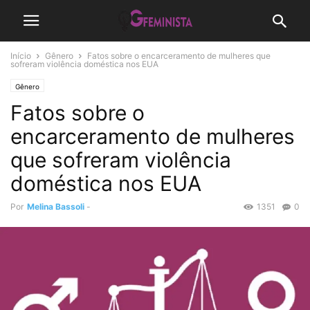
Início
Gênero
Fatos sobre o encarceramento de mulheres que
sofreram violência doméstica nos EUA
Gênero
Fatos sobre o
encarceramento de mulheres
que sofreram violência
doméstica nos EUA
Por
Melina Bassoli
-
1351
0