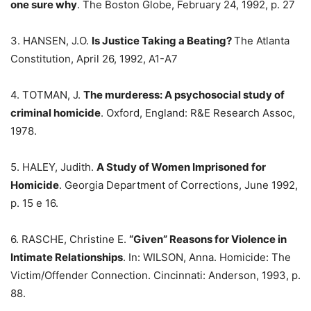
one sure why
. The Boston Globe, February 24, 1992, p. 27
3. HANSEN, J.O.
Is Justice Taking a Beating?
The Atlanta
Constitution, April 26, 1992, A1-A7
4. TOTMAN, J.
The murderess: A psychosocial study of
criminal homicide
. Oxford, England: R&E Research Assoc,
1978.
5. HALEY, Judith.
A Study of Women Imprisoned for
Homicide
. Georgia Department of Corrections, June 1992,
p. 15 e 16.
6. RASCHE, Christine E.
“Given” Reasons for Violence in
Intimate Relationships
. In: WILSON, Anna. Homicide: The
Victim/Offender Connection. Cincinnati: Anderson, 1993, p.
88.