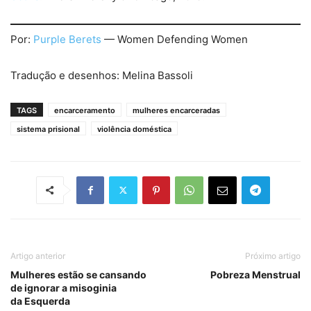
Por:
Purple Berets
— Women Defending Women
Tradução e desenhos: Melina Bassoli
TAGS
encarceramento
mulheres encarceradas
sistema prisional
violência doméstica
Artigo anterior
Próximo artigo
Mulheres estão se cansando
Pobreza Menstrual
de ignorar a misoginia
da Esquerda