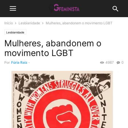
Início
Lesbianidade
Mulheres, abandonem o movimento LGBT
Lesbianidade
Mulheres, abandonem o
movimento LGBT
Por
Fúria Raiz
-
4987
0