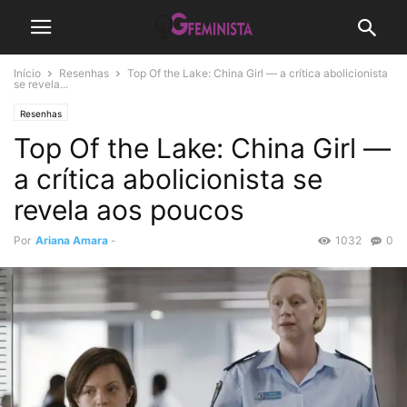
Início
Resenhas
Top Of the Lake: China Girl — a crítica abolicionista
se revela...
Resenhas
Top Of the Lake: China Girl —
a crítica abolicionista se
revela aos poucos
Por
Ariana Amara
-
1032
0