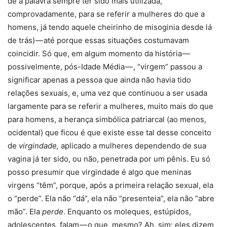
de a palavra sempre ter sido mais utilizada,
comprovadamente, para se referir a mulheres do que a
homens, já tendo aquele cheirinho de misoginia desde lá
de trás) — até porque essas situações costumavam
coincidir. Só que, em algum momento da história —
possivelmente, pós-Idade Média — , “virgem” passou a
significar apenas a pessoa que ainda não havia tido
relações sexuais, e, uma vez que continuou a ser usada
largamente para se referir a mulheres, muito mais do que
para homens, a herança simbólica patriarcal (ao menos,
ocidental) que ficou é que existe esse tal desse conceito
de
virgindade,
aplicado a mulheres dependendo de sua
vagina já ter sido, ou não, penetrada por um pênis. Eu só
posso presumir que virgindade é algo que meninas
virgens “têm”, porque, após a primeira relação sexual, ela
o “perde”. Ela não “dá”, ela não “presenteia”, ela não “abre
mão”. Ela
perde
. Enquanto os moleques, estúpidos,
adolescentes, falam — o que, mesmo? Ah, sim: eles dizem