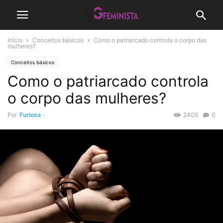
Início
Conceitos básicos
Como o patriarcado controla o corpo das
mulheres?
Conceitos básicos
Como o patriarcado controla
o corpo das mulheres?
Por
Furiosa
-
2405
0