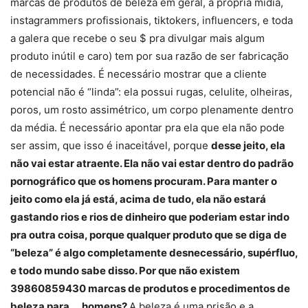
marcas de produtos de beleza em geral, a própria mídia,
instagrammers profissionais, tiktokers, influencers, e toda
a galera que recebe o seu $ pra divulgar mais algum
produto inútil e caro) tem por sua razão de ser fabricação
de necessidades. É necessário mostrar que a cliente
potencial não é “linda”: ela possui rugas, celulite, olheiras,
poros, um rosto assimétrico, um corpo plenamente dentro
da média. É necessário apontar pra ela que ela não pode
ser assim, que isso é inaceitável, porque
desse jeito, ela
não vai estar atraente. Ela não vai estar dentro do padrão
pornográfico que os homens procuram. Para manter o
jeito como ela já está, acima de tudo, ela não estará
gastando rios e rios de dinheiro que poderiam estar indo
pra outra coisa, porque qualquer produto que se diga de
“beleza” é algo completamente desnecessário, supérfluo,
e todo mundo sabe disso. Por que não existem
39860859430 marcas de produtos e procedimentos de
beleza para…. homens?
A beleza é uma prisão e a