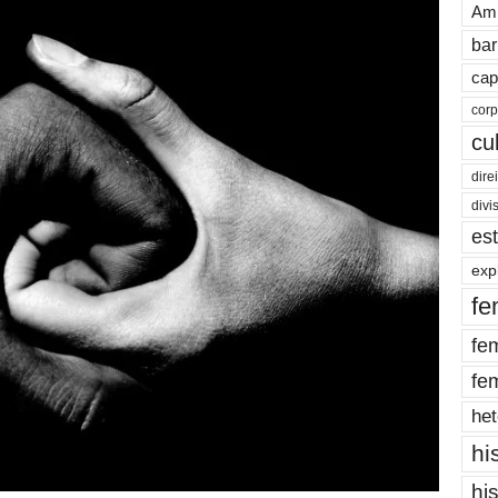
Amb
bar
cap
cor
cu
dire
divi
es
exp
fe
fe
fe
het
hi
hi