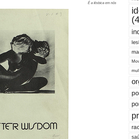
É a lésbica em nós
i
(
in
les
ma
Mov
mul
or
po
po
pr
ra
saú