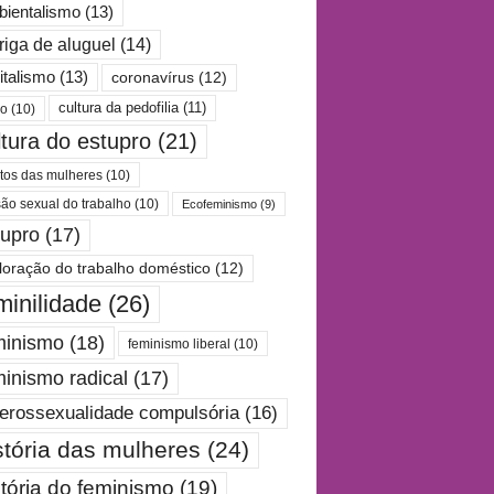
ientalismo
(13)
riga de aluguel
(14)
italismo
(13)
coronavírus
(12)
cultura da pedofilia
(11)
po
(10)
ltura do estupro
(21)
itos das mulheres
(10)
são sexual do trabalho
(10)
Ecofeminismo
(9)
tupro
(17)
loração do trabalho doméstico
(12)
minilidade
(26)
minismo
(18)
feminismo liberal
(10)
minismo radical
(17)
erossexualidade compulsória
(16)
stória das mulheres
(24)
stória do feminismo
(19)