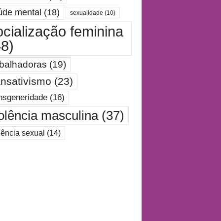
úde mental
(18)
sexualidade
(10)
ocialização feminina
48)
abalhadoras
(19)
ansativismo
(23)
nsgeneridade
(16)
olência masculina
(37)
lência sexual
(14)