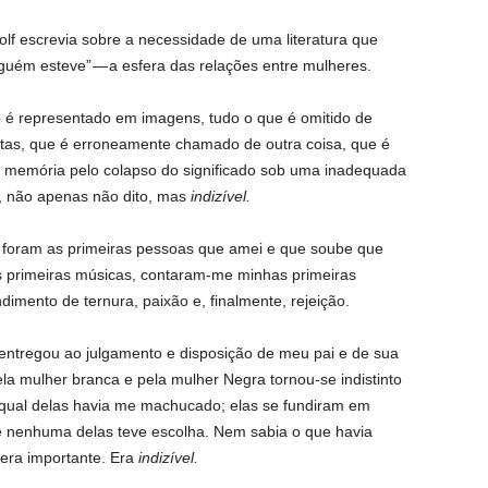
lf escrevia sobre a necessidade de uma literatura que
guém esteve” — a esfera das relações entre mulheres.
 é representado em imagens, tudo o que é omitido de
rtas, que é erroneamente chamado de outra coisa, que é
 na memória pelo colapso do significado sob uma inadequada
á, não apenas não dito, mas
indizível.
foram as primeiras pessoas que amei e que soube que
rimeiras músicas, contaram-me minhas primeiras
dimento de ternura, paixão e, finalmente, rejeição.
ntregou ao julgamento e disposição de meu pai e de sua
la mulher branca e pela mulher Negra tornou-se indistinto
a qual delas havia me machucado; elas se fundiram em
ue nenhuma delas teve escolha. Nem sabia o que havia
era importante. Era
indizível.