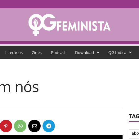
Literários
Zines
Podcast
Download
QG Indica
em nós
TA
abo