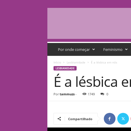
Q
G
Por onde começar
Feminismo
F
e
Início
Lesbianidade
É a lésbica em nós
m
LESBIANIDADE
i
É a lésbica 
n
i
s
Por
tammuzs
-
1749
0
t
a
Compartilhado