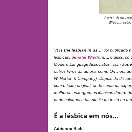
Fac-símile da capa 
Wisdom
, publ
“
It is the lesbian in us…
” foi publicado n
lésbicas,
Sinister Wisdom
. É o discurso
Modern Language Association, com
June
outros livros da autora, como On Lies, S
W. Norton & Company). Depois do discurs
com o texto original, onde conta da exper
mulheres enxergam as lésbicas dentro de si
onde coloquei o fac-símile do texto na ter
É a lésbica em nós…
Adrienne Rich