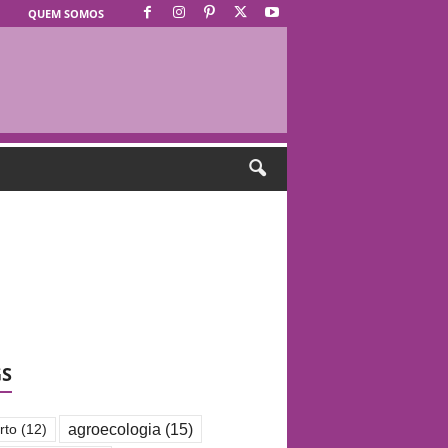
QUEM SOMOS
GS
agroecologia
(15)
rto
(12)