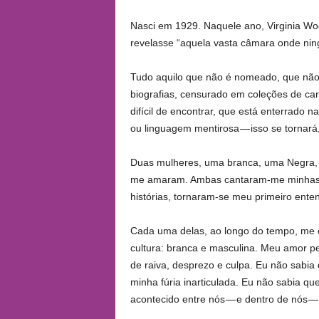
Nasci em 1929. Naquele ano, Virginia Woo
revelasse “aquela vasta câmara onde nin
Tudo aquilo que não é nomeado, que não
biografias, censurado em coleções de ca
difícil de encontrar, que está enterrado
ou linguagem mentirosa — isso se tornar
Duas mulheres, uma branca, uma Negra, 
me amaram. Ambas cantaram-me minhas p
histórias, tornaram-se meu primeiro enten
Cada uma delas, ao longo do tempo, me e
cultura: branca e masculina. Meu amor pe
de raiva, desprezo e culpa. Eu não sabi
minha fúria inarticulada. Eu não sabia q
acontecido entre nós — e dentro de nós — 