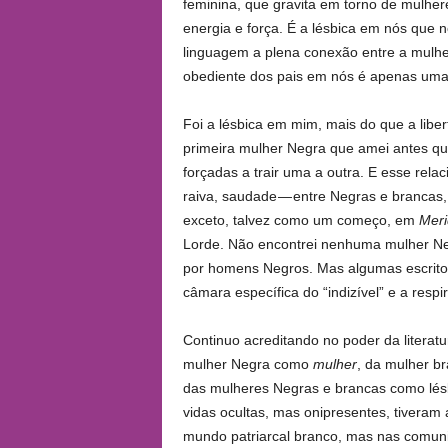
feminina, que gravita em torno de mulher
energia e força. É a lésbica em nós que 
linguagem a plena conexão entre a mulher 
obediente dos pais em nós é apenas um
Foi a lésbica em mim, mais do que a libe
primeira mulher Negra que amei antes q
forçadas a trair uma a outra. E esse rel
raiva, saudade — entre Negras e brancas, 
exceto, talvez como um começo, em
Meri
Lorde. Não encontrei nenhuma mulher Negr
por homens Negros. Mas algumas escritor
câmara específica do “indizível” e a respi
Continuo acreditando no poder da literatur
mulher Negra como
mulher
, da mulher b
das mulheres Negras e brancas como lésb
vidas ocultas, mas onipresentes, tivera
mundo patriarcal branco, mas nas comunid