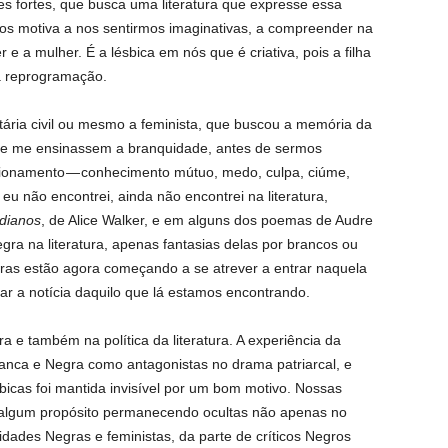
es fortes, que busca uma literatura que expresse essa
nos motiva a nos sentirmos imaginativas, a compreender na
e a mulher. É a lésbica em nós que é criativa, pois a filha
a reprogramação.
rtária civil ou mesmo a feminista, que buscou a memória da
ue me ensinassem a branquidade, antes de sermos
acionamento — conhecimento mútuo, medo, culpa, ciúme,
eu não encontrei, ainda não encontrei na literatura,
dianos
, de Alice Walker, e em alguns dos poemas de Audre
a na literatura, apenas fantasias delas por brancos ou
as estão agora começando a se atrever a entrar naquela
rar a notícia daquilo que lá estamos encontrando.
a e também na política da literatura. A experiência da
ranca e Negra como antagonistas no drama patriarcal, e
icas foi mantida invisível por um bom motivo. Nossas
m algum propósito permanecendo ocultas não apenas no
ades Negras e feministas, da parte de críticos Negros