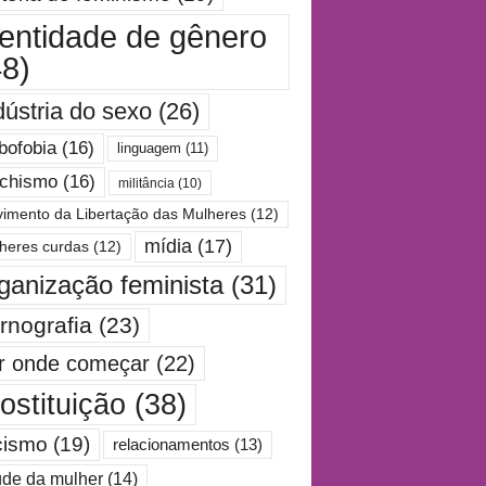
dentidade de gênero
48)
dústria do sexo
(26)
bofobia
(16)
linguagem
(11)
chismo
(16)
militância
(10)
imento da Libertação das Mulheres
(12)
mídia
(17)
heres curdas
(12)
ganização feminista
(31)
rnografia
(23)
r onde começar
(22)
ostituição
(38)
cismo
(19)
relacionamentos
(13)
de da mulher
(14)