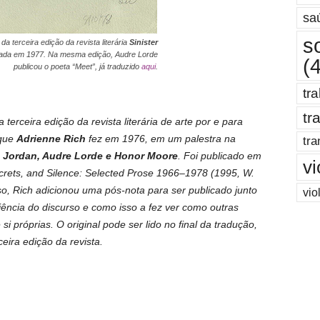
sa
s
da terceira edição da revista literária
Sinister
icada em 1977. Na mesma edição, Audre Lorde
(
publicou o poeta “Meet”, já traduzido
aqui
.
tr
tr
a terceira edição da revista literária de arte por e para
 que
Adrienne Rich
fez em 1976, em um palestra na
tra
 Jordan, Audre Lorde e Honor Moore
. Foi publicado em
vi
ecrets, and Silence: Selected Prose 1966–1978 (1995, W.
o, Rich adicionou uma pós-nota para ser publicado junto
vio
iência do discurso e como isso a fez ver como outras
 próprias. O original pode ser lido no final da tradução,
ceira edição da revista.