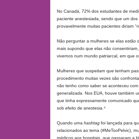
No Canadá, 72% dos estudantes de medic
paciente anestesiada, sendo que um dos 
provavelmente muitas pacientes diriam “n
Não perguntar a mulheres se elas estão 
mais supondo que elas não consentiriam,
vivemos num mundo patriarcal, em que os
Mulheres que suspeitam que tenham pass
procedimento muitas vezes são confront
não tenho como saber se aconteceu com 
generalizada. Nos EUA, houve também um
que tinha expressamente comunicado que
sob efeito de anestesia.⁴
Quando uma
hashtag
foi lançada para q
relacionados ao tema (#MeTooPelvic), mu
médicos aos hospitais, que passaram a b