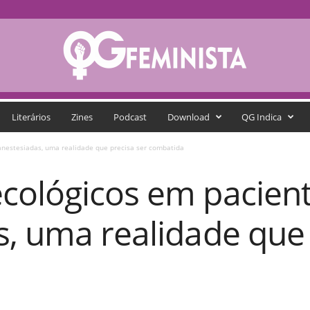
Literários
Zines
Podcast
Download
QG Indica
nestesiadas, uma realidade que precisa ser combatida
cológicos em pacien
, uma realidade que 