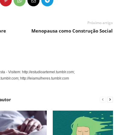
Próximo artigo
bre
Menopausa como Construção Social
sta - Visitem: http://estudioartemel.tumblr.com;
.tumblr.com; http://leiamulheres.tumblr.com
autor