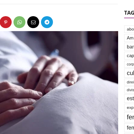
TA
abo
Amb
bar
cap
cor
cu
dire
divi
es
exp
fe
fe