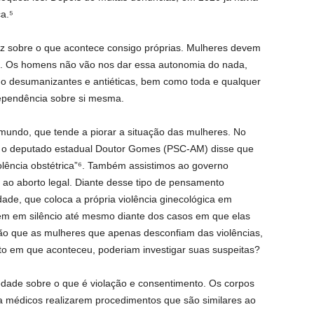
a.⁵
z sobre o que acontece consigo próprias. Mulheres devem
s. Os homens não vão nos dar essa autonomia do nada,
o desumanizantes e antiéticas, bem como toda e qualquer
dependência sobre si mesma.
undo, que tende a piorar a situação das mulheres. No
0, o deputado estadual Doutor Gomes (PSC-AM) disse que
olência obstétrica”⁶. Também assistimos ao governo
o ao aborto legal. Diante desse tipo de pensamento
ade, que coloca a própria violência ginecológica em
rem em silêncio até mesmo diante dos casos em que elas
ão que as mulheres que apenas desconfiam das violências,
 em que aconteceu, poderiam investigar suas suspeitas?
dade sobre o que é violação e consentimento. Os corpos
 médicos realizarem procedimentos que são similares ao