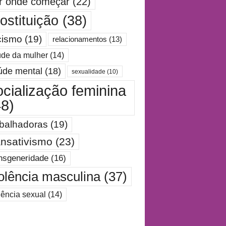
r onde começar
(22)
ostituição
(38)
cismo
(19)
relacionamentos
(13)
de da mulher
(14)
úde mental
(18)
sexualidade
(10)
ocialização feminina
48)
abalhadoras
(19)
ansativismo
(23)
nsgeneridade
(16)
olência masculina
(37)
lência sexual
(14)