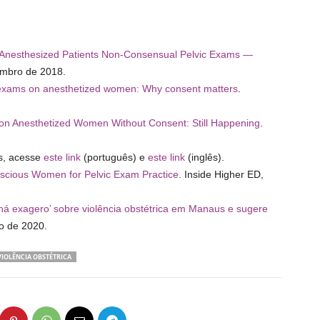
 Anesthesized Patients Non-Consensual Pelvic Exams —
embro de 2018.
 exams on anesthetized women: Why consent matters
.
on Anesthetized Women Without Consent: Still Happening
.
s, acesse
este link
(português) e
este link
(inglês).
cious Women for Pelvic Exam Practice
. Inside Higher ED,
há exagero’ sobre violência obstétrica em Manaus e sugere
o de 2020.
VIOLÊNCIA OBSTÉTRICA