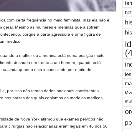
fe
het
gica com certa frequência no meio feminista, mas ela não é
hi
em geral. Mesmo as mulheres e meninas que a sofrem
hi
contecendo, porque a parte agressora é uma figura de
 um médico.
i
(
e quando a mulher ou a menina está numa posição muito
cialmente desnuda em frente a um homem, quando está
in
 ou ainda quando está inconsciente por efeito de
les
ma
l e, por isso não temos dados nacionais consistentes
Mov
ce nos países dos quais copiamos os modelos médicos,
mul
or
ersidade de Nova York afirmou que exames pélvicos não
po
ara cirurgias não relacionadas eram legais em 46 dos 50