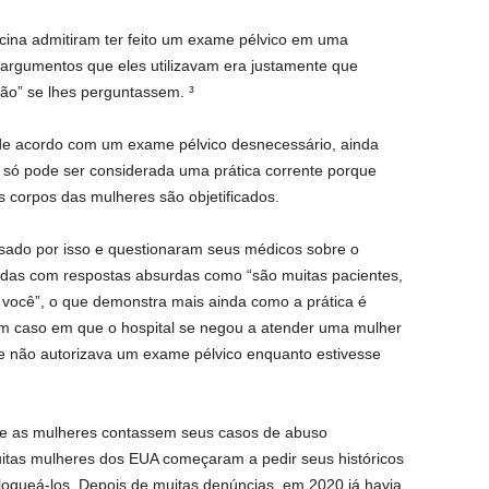
ina admitiram ter feito um exame pélvico em uma
argumentos que eles utilizavam era justamente que
ão” se lhes perguntassem. ³
de acordo com um exame pélvico desnecessário, ainda
 só pode ser considerada uma prática corrente porque
 corpos das mulheres são objetificados.
ado por isso e questionaram seus médicos sobre o
adas com respostas absurdas como “são muitas pacientes,
você”, o que demonstra mais ainda como a prática é
 caso em que o hospital se negou a atender uma mulher
 não autorizava um exame pélvico enquanto estivesse
ue as mulheres contassem seus casos de abuso
itas mulheres dos EUA começaram a pedir seus históricos
loqueá-los. Depois de muitas denúncias, em 2020 já havia