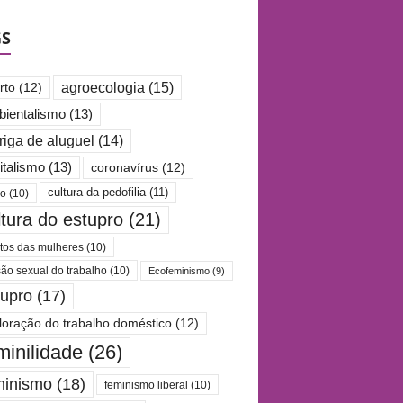
GS
agroecologia
(15)
rto
(12)
ientalismo
(13)
riga de aluguel
(14)
italismo
(13)
coronavírus
(12)
cultura da pedofilia
(11)
po
(10)
ltura do estupro
(21)
itos das mulheres
(10)
são sexual do trabalho
(10)
Ecofeminismo
(9)
tupro
(17)
loração do trabalho doméstico
(12)
minilidade
(26)
minismo
(18)
feminismo liberal
(10)