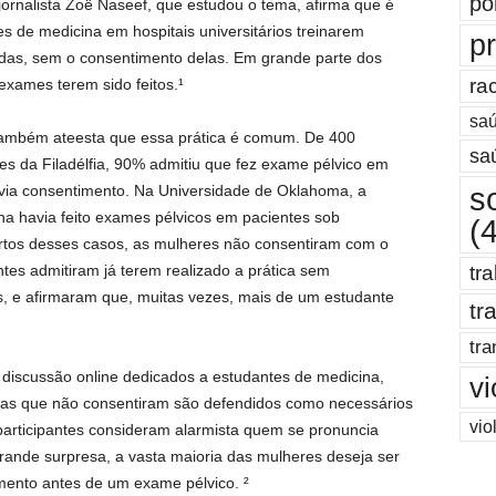
po
ornalista Zoë Naseef, que estudou o tema, afirma que é
de medicina em hospitais universitários treinarem
pr
as, sem o consentimento delas. Em grande parte dos
ra
xames terem sido feitos.¹
saú
ambém ateesta que essa prática é comum. De 400
sa
s da Filadélfia, 90% admitiu que fez exame pélvico em
s
ia consentimento. Na Universidade de Oklahoma, a
na havia feito exames pélvicos em pacientes sob
(
rtos desses casos, as mulheres não consentiram com o
es admitiram já terem realizado a prática sem
tr
, e afirmaram que, muitas vezes, mais de um estudante
tr
tra
 discussão online dedicados a estudantes de medicina,
vi
as que não consentiram são defendidos como necessários
vio
participantes consideram alarmista quem se pronuncia
rande surpresa, a vasta maioria das mulheres deseja ser
ento antes de um exame pélvico. ²