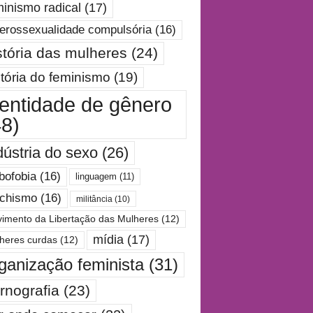
minismo radical
(17)
erossexualidade compulsória
(16)
stória das mulheres
(24)
stória do feminismo
(19)
dentidade de gênero
48)
dústria do sexo
(26)
bofobia
(16)
linguagem
(11)
chismo
(16)
militância
(10)
imento da Libertação das Mulheres
(12)
mídia
(17)
heres curdas
(12)
ganização feminista
(31)
rnografia
(23)