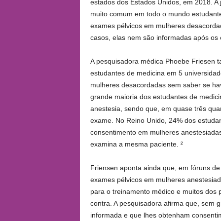
estados dos Estados Unidos, em 2018. A j
muito comum em todo o mundo estudantes 
exames pélvicos em mulheres desacordad
casos, elas nem são informadas após os e
A pesquisadora médica Phoebe Friesen t
estudantes de medicina em 5 universidade
mulheres desacordadas sem saber se hav
grande maioria dos estudantes de medici
anestesia, sendo que, em quase três qua
exame. No Reino Unido, 24% dos estudant
consentimento em mulheres anestesiadas
examina a mesma paciente. ²
Friensen aponta ainda que, em fóruns de
exames pélvicos em mulheres anestesiad
para o treinamento médico e muitos dos 
contra. A pesquisadora afirma que, sem g
informada e que lhes obtenham consentim