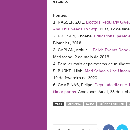
estupro.
Fontes:
1. NASSEF, ZOË.
Doctors Regularly Give
And This Needs To Stop
. Bust, 12 de set
2. FRIESEN, Phoebe.
Educational pelvic
Bioethics, 2018.
3. CAPLAN, Arthur L.
Pelvic Exams Done 
Medscape, 2 de maio de 2018.
4. Para ler mais depoimentos de mulhere
5. BURKE, Lilah.
Med Schools Use Uncons
19 de fevereiro de 2020.
6. CAMPINAS, Felipe.
Deputado diz que ‘
filmar partos
. Amazonas Atual, 23 de junh
TAGS
MEDICINA
SAÚDE
SAÚDE DA MULHER