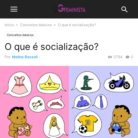
Início
Conceitos básicos
O que é socialização?
Conceitos básicos
O que é socialização?
Por
Melina Bassoli
-
2794
0