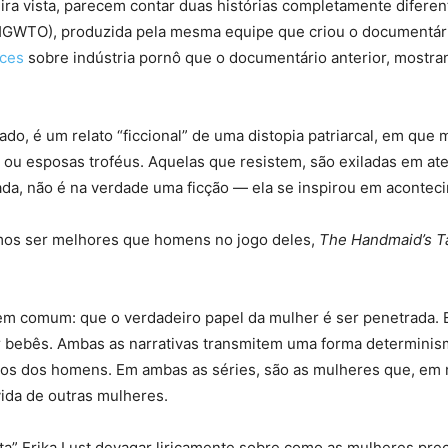
ra vista, parecem contar duas histórias completamente diferen
GWTO), produzida pela mesma equipe que criou o documentár
ces
sobre indústria pornô que o documentário anterior, most
ado, é um relato “ficcional” de uma distopia patriarcal, em qu
ou esposas troféus. Aquelas que resistem, são exiladas em ater
ada, não é na verdade uma ficção — ela se inspirou em aconte
os ser melhores que homens no jogo deles,
The Handmaid’s T
a em comum: que o verdadeiro papel da mulher é ser penetrada
 bebês. Ambas as narrativas transmitem uma forma determinism
sejos dos homens. Em ambas as séries, são as mulheres que, e
ida de outras mulheres.
a” Erika Lust devagar liricamente sobre como as mulheres prec