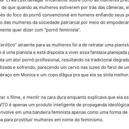
 de que quando as mulheres estiverem por trás das câmeras, ela
vés do foco do pornô convencional em homens enfiando seus pên
ção das mulheres da sociedade patriarcal por meio do empodera
ente quer dizer com “pornô feminista”.
 “erótico” atraente para as mulheres foi a de retratar uma pianis
é uma pianista e está disposta a viver essa fantasia planejada
ata um ator pornô profissional, resultando na tradicional degra
tizada e sofrendo, parecendo um cervo nas luzes do farol de 
abraço em Monica e um copo d’água pra que ela se sinta melhor.
er o filme, e mentir na cara dura enquanto explicava que ela e
WTO é apenas um produto inteligente de propaganda ideológica.
e envolve em uma bandeira feminista apenas como uma forma de
pa para prostituir mulheres em nome do feminismo.