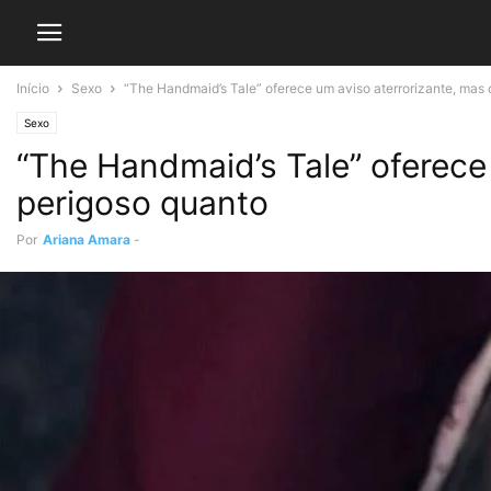
Início
Sexo
“The Handmaid’s Tale” oferece um aviso aterrorizante, mas 
Sexo
“The Handmaid’s Tale” oferece
perigoso quanto
Por
Ariana Amara
-