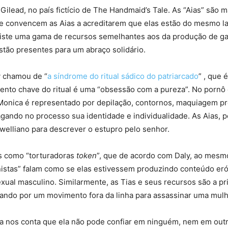
Gilead, no país fictício de The Handmaid’s Tale. As “Aias” são
e convencem as Aias a acreditarem que elas estão do mesmo la
 existe uma gama de recursos semelhantes aos da produção de g
tão presentes para um abraço solidário.
y chamou de “
a síndrome do ritual sádico do patriarcado
” , que 
mento chave do ritual é uma “obsessão com a pureza”. No porn
onica é representado por depilação, contornos, maquiagem prof
gando no processo sua identidade e individualidade. As Aias, p
rwelliano para descrever o estupro pelo senhor.
s como “torturadoras
token
”, que de acordo com Daly, ao mesm
nistas” falam como se elas estivessem produzindo conteúdo eró
ual masculino. Similarmente, as Tias e seus recursos são a pri
ndo por um movimento fora da linha para assassinar uma mulh
a nos conta que ela não pode confiar em ninguém, nem em out