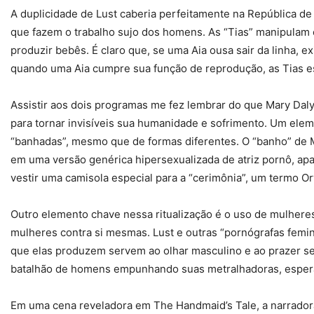
A duplicidade de Lust caberia perfeitamente na República de 
que fazem o trabalho sujo dos homens. As “Tias” manipulam 
produzir bebês. É claro que, se uma Aia ousa sair da linha,
quando uma Aia cumpre sua função de reprodução, as Tias es
Assistir aos dois programas me fez lembrar do que Mary Dal
para tornar invisíveis sua humanidade e sofrimento. Um ele
“banhadas”, mesmo que de formas diferentes. O “banho” de M
em uma versão genérica hipersexualizada de atriz pornô, apa
vestir uma camisola especial para a “cerimônia”, um termo O
Outro elemento chave nessa ritualização é o uso de mulhere
mulheres contra si mesmas. Lust e outras “pornógrafas femi
que elas produzem servem ao olhar masculino e ao prazer sex
batalhão de homens empunhando suas metralhadoras, espera
Em uma cena reveladora em The Handmaid’s Tale, a narrador