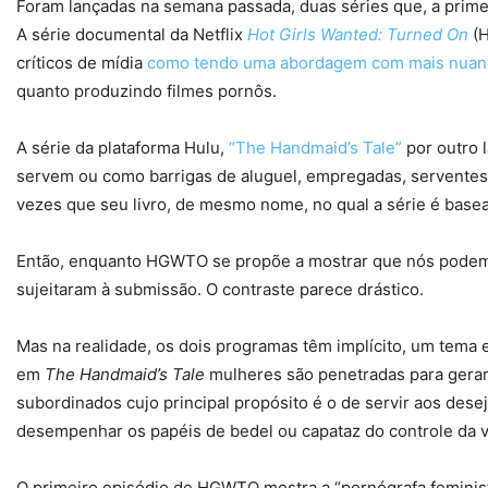
Foram lançadas na semana passada, duas séries que, a primei
A série documental da Netflix
Hot Girls Wanted: Turned On
(H
críticos de mídia
como tendo uma abordagem com mais nuan
quanto produzindo filmes pornôs.
A série da plataforma Hulu,
“The Handmaid’s Tale”
por outro l
servem ou como barrigas de aluguel, empregadas, serventes 
vezes que seu livro, de mesmo nome, no qual a série é base
Então, enquanto HGWTO se propõe a mostrar que nós podem
sujeitaram à submissão. O contraste parece drástico.
Mas na realidade, os dois programas têm implícito, um tem
em
The Handmaid’s Tale
mulheres são penetradas para gerar
subordinados cujo principal propósito é o de servir aos de
desempenhar os papéis de bedel ou capataz do controle da v
O primeiro episódio de HGWTO mostra a “pornógrafa feminist