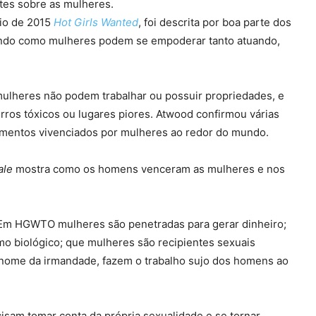
tes sobre as mulheres.
io de 2015
Hot Girls Wanted
, foi descrita por boa parte dos
rando como mulheres podem se empoderar tanto atuando,
e mulheres não podem trabalhar ou possuir propriedades, e
ros tóxicos ou lugares piores. Atwood confirmou várias
cimentos vivenciados por mulheres ao redor do mundo.
ale
mostra como os homens venceram as mulheres e nos
. Em HGWTO mulheres são penetradas para gerar dinheiro;
o biológico; que mulheres são recipientes sexuais
m nome da irmandade, fazem o trabalho sujo dos homens ao
isam tomar conta da própria sexualidade e se tornar