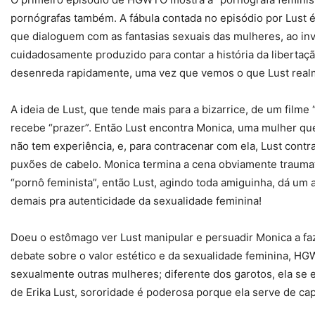
pornógrafas também. A fábula contada no episódio por Lust é
que dialoguem com as fantasias sexuais das mulheres, ao in
cuidadosamente produzido para contar a história da liberta
desenreda rapidamente, uma vez que vemos o que Lust realm
A ideia de Lust, que tende mais para a bizarrice, de um filme
recebe “prazer”. Então Lust encontra Monica, uma mulher que 
não tem experiência, e, para contracenar com ela, Lust contr
puxões de cabelo. Monica termina a cena obviamente trauma
“pornô feminista”, então Lust, agindo toda amiguinha, dá um 
demais pra autenticidade da sexualidade feminina!
Doeu o estômago ver Lust manipular e persuadir Monica a faz
debate sobre o valor estético e da sexualidade feminina, HG
sexualmente outras mulheres; diferente dos garotos, ela s
de Erika Lust, sororidade é poderosa porque ela serve de ca