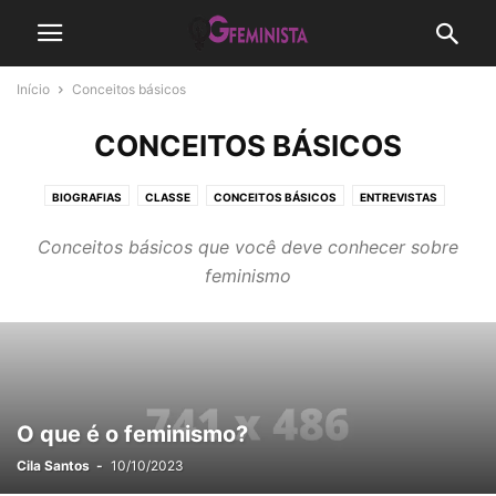
Início
Conceitos básicos
CONCEITOS BÁSICOS
BIOGRAFIAS
CLASSE
CONCEITOS BÁSICOS
ENTREVISTAS
GÊNERO
GUIA DE ESTUDOS
LESBIANIDADE
LITERÁRIOS
Conceitos básicos que você deve conhecer sobre
MATERNIDADE
MOVIMENTO FEMINISTA
PODCAST
feminismo
QUEM SOMOS NÓS
RAÇA
RESENHAS
SEXO
TEORIA FEMINISTA
O que é o feminismo?
Cila Santos
-
10/10/2023